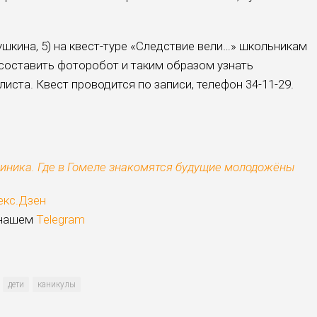
ушкина, 5) на квест-туре «Следствие ве­ли…» школьникам
 составить фоторо­бот и таким образом узнать
ста. Квест проводится по запи­си, телефон 34-11-29.
линика. Где в Гомеле знакомятся будущие молодожёны
екс.Дзен
 нашем
Telegram
дети
каникулы