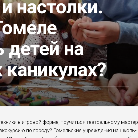
и настолки.
Гомеле
 детей на
 каникулах?
ехники в игро­вой форме, поучиться театральному мастер
 экскурсию по городу? Гомельские учреждения на школь­