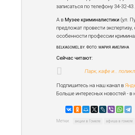
записаться по телефону 34-32-43.
А в
Музее криминалистики
(ул. П
предложат провести экс­пертизу,
особенности профессии криминали
BELKAGOMEL.BY. ФОТО: МАРИЯ АМЕЛИНА
Сейчас читают:
Парк, кафе и… полик
Подпишитесь на наш канал в
Янд
Больше интересных новостей - в
Метки:
акции в Гомеле
афиша в гомеле