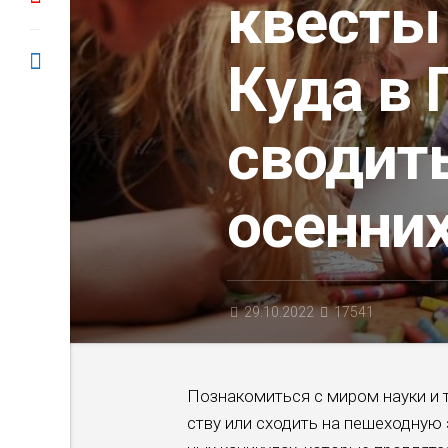
квесты 
Куда в 
сводить
осенних
29.10.2022
17541
Познакомиться с миром науки и т
ству или сходить на пешеходную