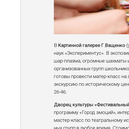
В
Картинной галерее Г.Ващенко
(
наук «Экспериментус». В экс­пози
шар-плазма, огромные шахматы и 
организованных групп школьников 
готовы про­вести матер-класс на 
экскурсию по исто­рическому цен
26-46.
Дворец культуры «Фестивальны
программу «Город эмо­ций», инте
мастер-класс по театральному ис
ных групп в любое время. Стоимо