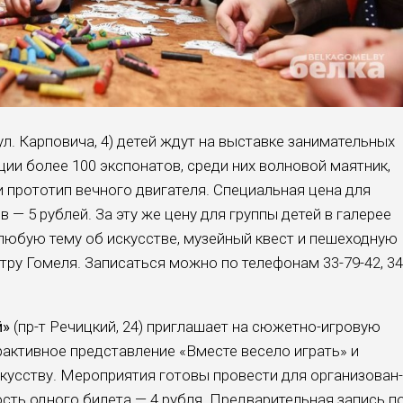
ул. Карпови­ча, 4) детей ждут на выстав­ке занимательных
ции более 100 экспо­натов, среди них волно­вой маятник,
про­тотип вечного двигате­ля. Специальная цена для
— 5 рублей. За эту же цену для группы де­тей в галерее
лю­бую тему об искусстве, му­зейный квест и пешеход­ную
тру Гомеля. Записаться можно по теле­фонам 33-79-42, 34
й»
(пр-т Речицкий, 24) приглаша­ет на сюжетно-игровую
рактивное пред­ставление «Вместе весело играть» и
кусству. Мероприятия готовы про­вести для организован­
сть одного билета — 4 рубля. Предваритель­ная запись п