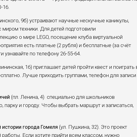
0-16.
инского, 9б) устраивают научные не­скучные каникулы,
с миром техники. Для детей подготовили
лекцию о мире LEGO, посещение клу­ба виртуальной
роприятия есть платные (2 рубля) и бесплатные (за счёт
и узнавайте по телефону 26-55-64.
рининская, 16) приглашает детей прой­ти квест и поиграть 
сплатно. Луч­ше приходить группа­ми, телефон для записи
ичей
(пл. Ленина, 4) специально для школьников
, пар­ку и городу. Чтобы выбрать маршрут и записаться,
 исто­рии города Гомеля
(ул. Пушкина, 32). Это проект
й работы. Если хотите прийти всем клас­сом, нужно