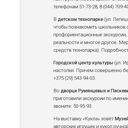
телефонам 51-73-28, 8 (044) 709-4
В
детском технопар­ке
(ул. Лепеш
чтобы познакомить школьни­ков 
профориентационные экс­курсии, 
реально­сти и многое другое. Ме­
средств технопарка). Подробност
Городской центр куль­туры
(ул. И
на­столки. Причём совер­шенно бе
+375 (29) 543-94-03.
Во
дворце Румянце­вых и Паскев
приготовили экскурсии по имению
зво­ните: 50-95-93.
На выставку «Кукла» зовёт
Музей
авторских игрушек и ку­кол ручно