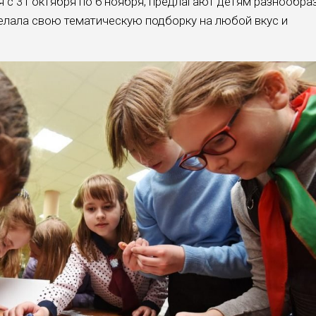
 с 31 октября по 6 ноября, предлага­ют детям разнообраз
е­лала свою тематическую подборку на любой вкус и