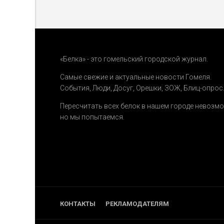
«Белка» - это гомельский городской журнал.
Самые свежие и актуальные новости Гомеля.
События
,
Люди
,
Досуг
,
Орешки
,
ЗОЖ
,
Блиц-опрос
Пересчитать всех белок в нашем городе невозм
но мы попытаемся.
КОНТАКТЫ
РЕКЛАМОДАТЕЛЯМ