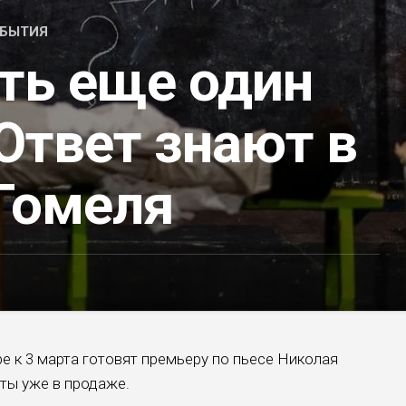
БЫТИЯ
ть еще один
Ответ знают в
 Гомеля
 к 3 марта готовят премьеру по пьесе Николая
ты уже в продаже.