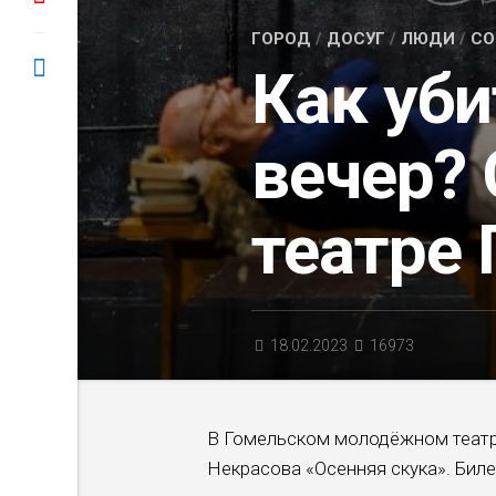
ГОРОД
/
ДОСУГ
/
ЛЮДИ
/
СО
Как уби
вечер? 
театре
18.02.2023
16973
В Гомельском молодёжном театре
Некрасова «Осенняя скука». Биле