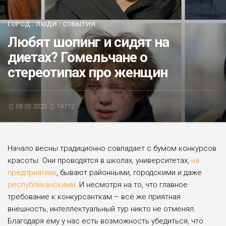
БЛИЦ-ОПРОС
ГОРОД
/
ЛЮДИ
/
СОБЫТИЯ
АФИША
Любят шопинг и сидят на
диетах? Гомельчане о
стереотипах про женщин
08.03.2023
14712
Начало весны традиционно совпадает с бумом конкурсов
красоты. Они проводятся в школах, университетах,
на
предприятиях
, бывают районными, городскими и даже
республиканскими
. И несмотря на то, что главное
требование к конкурсанткам – всё же приятная
внешность, интеллектуальный тур никто не отменял.
Благодаря ему у нас есть возможность убедиться, что