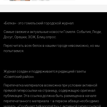
«Белка» - это гомельский городской журнал.
Самые свежие и актуальные новости Гомеля.
События
,
Люди
,
Досуг
,
Орешки
,
ЗОЖ
,
Блиц-опрос
.
Пересчитать всех белок в нашем городе невозможно, но мы
попытаемся.
Журнал создан и поддерживается редакцией газеты
«Советский район».
Перепечатка материалов возможна при условии активной
прямой гиперссылки на страницу, содержащую оригинал
публикации. Эта ссылка должна быть размещена в начале
перепечатанного материала – в первом абзаце необходимо
указать:
«Сообщает belkagomel.by»
с активной гиперссылкой