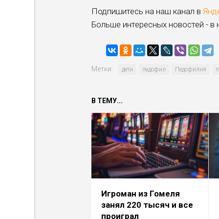
Подпишитесь на наш канал в
Янд
Больше интересных новостей - в
Метки:
дети
педофил
Педофилия
п
В ТЕМУ...
Игроман из Гомеля
занял 220 тысяч и все
проиграл