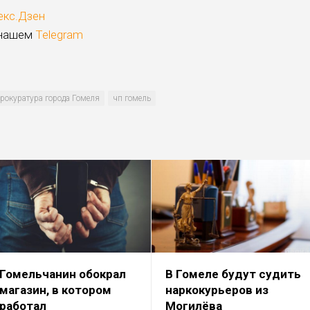
екс.Дзен
 нашем
Telegram
рокуратура города Гомеля
чп гомель
Гомельчанин обокрал
В Гомеле будут судить
магазин, в котором
наркокурьеров из
работал
Могилёва