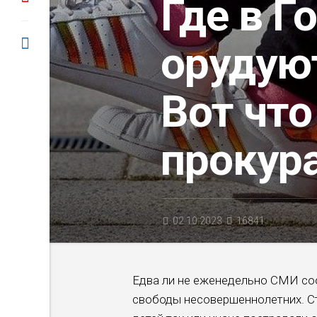
Где в Г
орудую
Вот что
прокур
02.10.2023
16841
Едва ли не еженедельно СМИ со
свободы несовершеннолетних. Ста