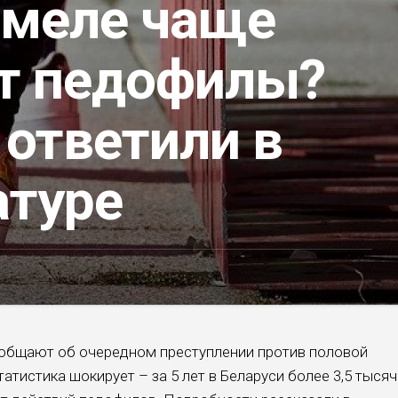
омеле чаще
т педофилы?
 ответили в
атуре
общают об очередном преступлении против половой
тистика шокирует – за 5 лет в Беларуси более 3,5 тысяч