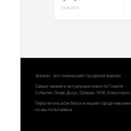
19.08.2025
«Белка» - это гомельский городской журнал.
Самые свежие и актуальные новости Гомеля.
События
,
Люди
,
Досуг
,
Орешки
,
ЗОЖ
,
Блиц-опрос
Пересчитать всех белок в нашем городе невозм
но мы попытаемся.