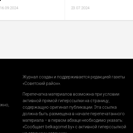
16.09.2024
23.07.2024
Журнал создан и поддерживается редакцией газеты
«Советский район».
.
Перепечатка материалов возможна при условии
активной прямой гиперссылки на страницу,
ожно,
содержащую оригинал публикации. Эта ссылка
должна быть размещена в начале перепечатанного
материала – в первом абзаце необходимо указать:
«Сообщает belkagomel.by»
с активной гиперссылкой