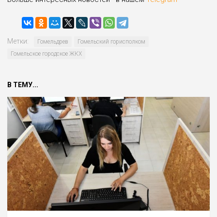
Метки:
Гомельдрев
Гомельский горисполком
Гомельское городское ЖКХ
В ТЕМУ...