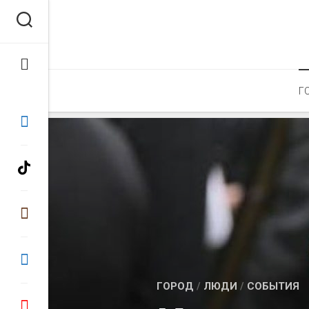
Перейти
к
содержанию
Г
ГОРОД
/
ЛЮДИ
/
СОБЫТИЯ