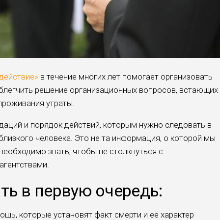
действие»
в течение многих лет помогает организовать
облегчить решение организационных вопросов, встающих
проживания утраты.
аций и порядок действий, которым нужно следовать в
близкого человека. Это не та информация, о которой мы
необходимо знать, чтобы не столкнуться с
агентствами.
ть в первую очередь:
щь, которые установят факт смерти и её характер