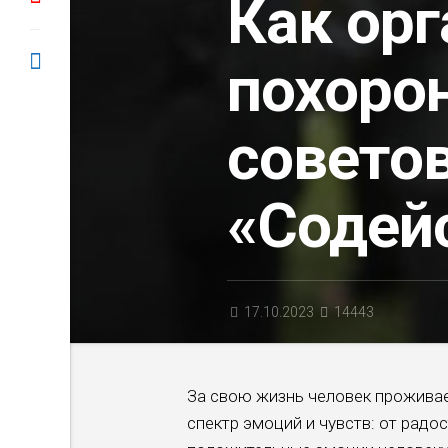
Как ор
похорон
совето
«Содей
17.10.2023
14443
За свою жизнь человек прожива
спектр эмоций и чувств: от радос