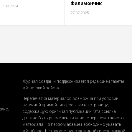
Филимончик
12.08.2024
27.07.2025
Журнал создан и поддерживается редакцией газеты
«Советский район».
.
Перепечатка материалов возможна при условии
активной прямой гиперссылки на страницу,
ожно,
содержащую оригинал публикации. Эта ссылка
должна быть размещена в начале перепечатанного
материала – в первом абзаце необходимо указать:
«Сообщает belkagomel.by»
с активной гиперссылкой