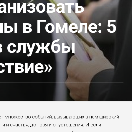
ганизовать
ы в Гомеле: 5
в службы
ствие»
ет множество событий, вызывающих в нем широкий
ти и счастья, до горя и опустошения. И если