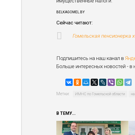
имущественные налоги.
BELKAGOMEL.BY
Сейчас читают:
Гомельская пенсионерка хо
Подпишитесь на наш канал в
Янд
Больше интересных новостей - в
Метки:
ИМНС по Гомельской области
на
В ТЕМУ...