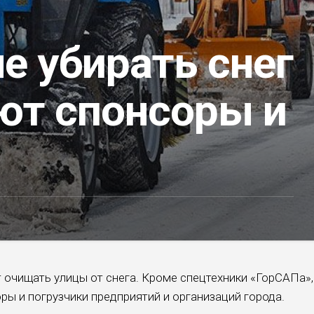
е убирать снег
ют спонсоры и
очищать улицы от снега. Кроме спецтехники «ГорСАПа»,
ры и погрузчики предприятий и организаций города.