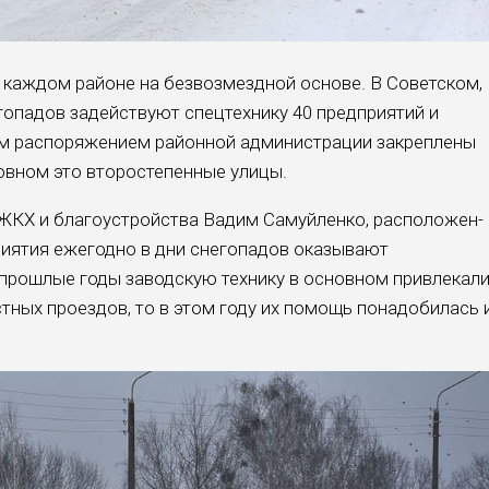
 каждом районе на безвозмездной основе. В Советском,
гопадов задействуют спецтехнику 40 предприятий и
м распоряжением районной администрации закреплены
новном это второстепенные улицы.
 ЖКХ и благоустройства Вадим Самуйленко, расположен­
приятия ежегодно в дни снегопадов оказывают
прошлые годы заводскую технику в основном привлекал
стных проездов, то в этом году их помощь понадобилась 