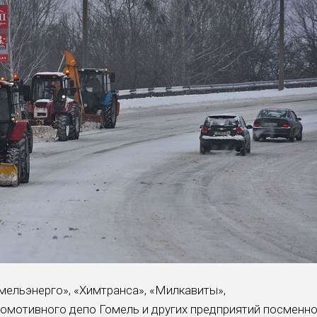
омельэнерго», «Химтранса», «Милкавиты»,
комотивного депо Гомель и других предприятий посменн