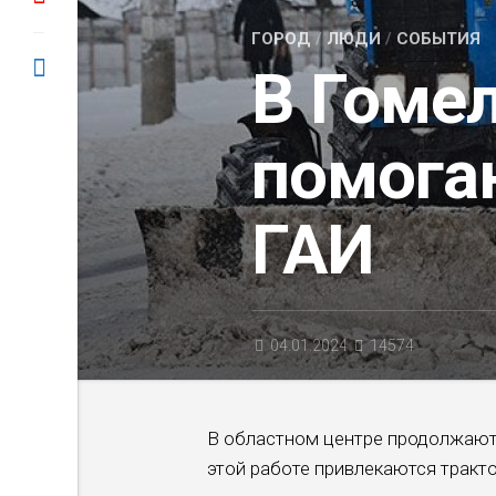
ГОРОД
/
ЛЮДИ
/
СОБЫТИЯ
В Гомел
помога
ГАИ
04.01.2024
14574
В областном центре продолжают 
этой работе привлекаются тракто