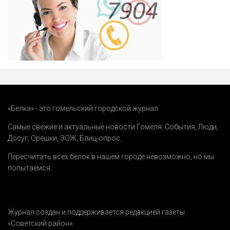
«Белка» - это гомельский городской журнал.
Самые свежие и актуальные новости Гомеля.
События
,
Люди
,
Досуг
,
Орешки
,
ЗОЖ
,
Блиц-опрос
.
Пересчитать всех белок в нашем городе невозможно, но мы
попытаемся.
Журнал создан и поддерживается редакцией газеты
«Советский район».