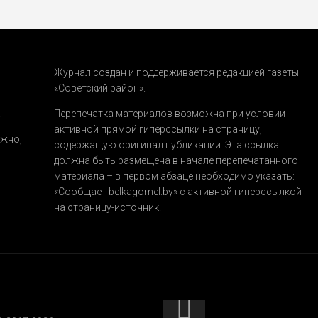
Журнал создан и поддерживается редакцией газеты
«Советский район».
.
Перепечатка материалов возможна при условии
активной прямой гиперссылки на страницу,
ожно,
содержащую оригинал публикации. Эта ссылка
должна быть размещена в начале перепечатанного
материала – в первом абзаце необходимо указать:
«Сообщает belkagomel.by»
с активной гиперссылкой
на страницу-источник.