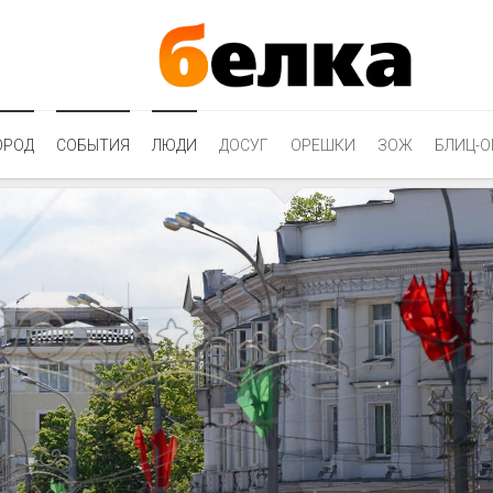
ОРОД
СОБЫТИЯ
ЛЮДИ
ДОСУГ
ОРЕШКИ
ЗОЖ
БЛИЦ-О