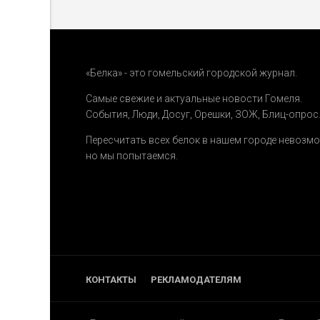
«Белка» - это гомельский городской журнал.
Самые свежие и актуальные новости Гомеля.
События
,
Люди
,
Досуг
,
Орешки
,
ЗОЖ
,
Блиц-опрос
Пересчитать всех белок в нашем городе невозм
но мы попытаемся.
КОНТАКТЫ
РЕКЛАМОДАТЕЛЯМ