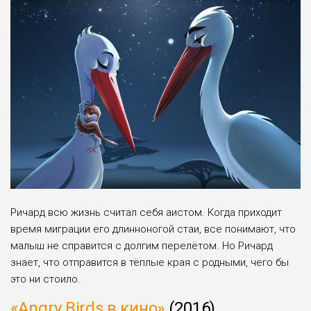
Ричард всю жизнь считал себя аистом. Когда приходит
время миграции его длинноногой стаи, все понимают, что
малыш не справится с долгим перелётом. Но Ричард
знает, что отправится в тёплые края с родными, чего бы
это ни стоило.
«Angry Birds в кино»
(2016)