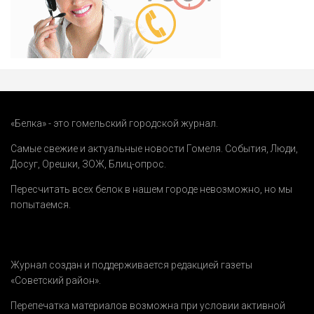
«Белка» - это гомельский городской журнал.
Самые свежие и актуальные новости Гомеля.
События
,
Люди
,
Досуг
,
Орешки
,
ЗОЖ
,
Блиц-опрос
.
Пересчитать всех белок в нашем городе невозможно, но мы
попытаемся.
Журнал создан и поддерживается редакцией газеты
«Советский район».
Перепечатка материалов возможна при условии активной