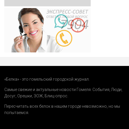
«Белка» - это гомельский городской журнал.
Самые свежие и актуальные новости Гомеля.
События
,
Люди
,
Досуг
,
Орешки
,
ЗОЖ
,
Блиц-опрос
.
Пересчитать всех белок в нашем городе невозможно, но мы
попытаемся.