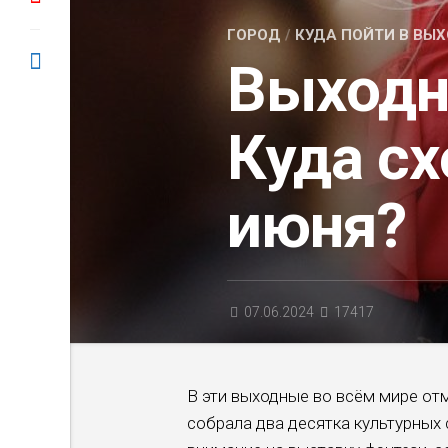
ГОРОД
/
КУДА ПОЙТИ В ВЫ
Выходн
Куда сх
июня?
07.06.2024
17417
В эти выходные во всём мире от
собрала два десятка культурных