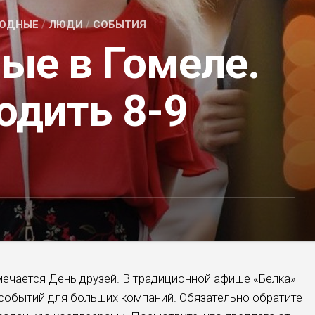
ХОДНЫЕ
/
ЛЮДИ
/
СОБЫТИЯ
ые в Гомеле.
одить 8-9
мечается День друзей. В традиционной афише «Белка»
 событий для больших компаний. Обязательно обратите