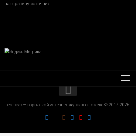
на страницу-источник.
КОНТАКТЫ
«Белка» — городской интернет-журнал о Гомеле © 2017-2026
РЕКЛАМОДАТЕЛЯМ