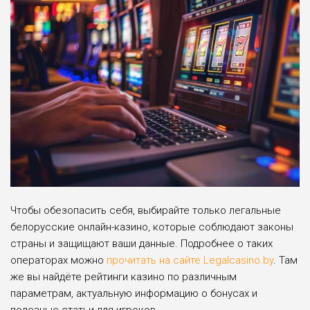
Чтобы обезопасить себя, выбирайте только легальные
белорусские онлайн-казино, которые соблюдают законы
страны и защищают ваши данные. Подробнее о таких
операторах можно
прочитать на сайте Legalcasino.by
. Там
же вы найдёте рейтинги казино по различным
параметрам, актуальную информацию о бонусах и