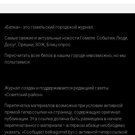
«Белка» - это гомельский городской журнал.
Самые свежие и актуальные новости Гомеля.
События
,
Люди
,
Досуг
,
Орешки
,
ЗОЖ
,
Блиц-опрос
.
Пересчитать всех белок в нашем городе невозможно, но мы
попытаемся.
Журнал создан и поддерживается редакцией газеты
«Советский район».
Перепечатка материалов возможна при условии активной
прямой гиперссылки на страницу, содержащую оригинал
публикации. Эта ссылка должна быть размещена в начале
перепечатанного материала – в первом абзаце необходимо
указать:
«Сообщает belkagomel.by»
с активной гиперссылкой