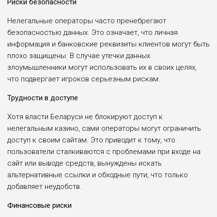
Риски безопасности
Нелегальные операторы часто пренебрегают
безопасностью данных. Это означает, что личная
информация и банковские реквизиты клиентов могут быть
плохо защищены. В случае утечки данных
злоумышленники могут использовать их в своих целях,
что подвергает игроков серьезным рискам.
Трудности в доступе
Хотя власти Беларуси не блокируют доступ к
нелегальным казино, сами операторы могут ограничить
доступ к своим сайтам. Это приводит к тому, что
пользователи сталкиваются с проблемами при входе на
сайт или выводе средств, вынуждены искать
альтернативные ссылки и обходные пути, что только
добавляет неудобств.
Финансовые риски