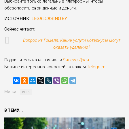
Выбирайте только легальные платформы, чтобы
обезопасить свои данные и деньги.
ИСТОЧНИК:
LEGALCASINO.BY
Сейчас читают:
Вопрос из Гомеля. Какие услуги нотариусы могут
оказать удаленно?
Подпишитесь на наш канал в
Яндекс.Дзен
Больше интересных новостей - в нашем
Telegram
Метки:
игры
В ТЕМУ...