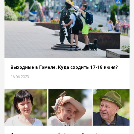
Выходные в Гомеле. Куда сходить 17-18 июня?
16.06.2023