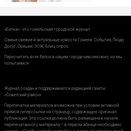
«Белка» - это гомельский городской журнал.
Самые свежие и актуальные новости Гомеля.
События
,
Люди
,
Досуг
,
Орешки
,
ЗОЖ
,
Блиц-опрос
.
Пересчитать всех белок в нашем городе невозможно, но мы
попытаемся.
Журнал создан и поддерживается редакцией газеты
«Советский район».
Перепечатка материалов возможна при условии активной
прямой гиперссылки на страницу, содержащую оригинал
публикации. Эта ссылка должна быть размещена в начале
перепечатанного материала – в первом абзаце необходимо
указать:
«Сообщает belkagomel.by»
с активной гиперссылкой