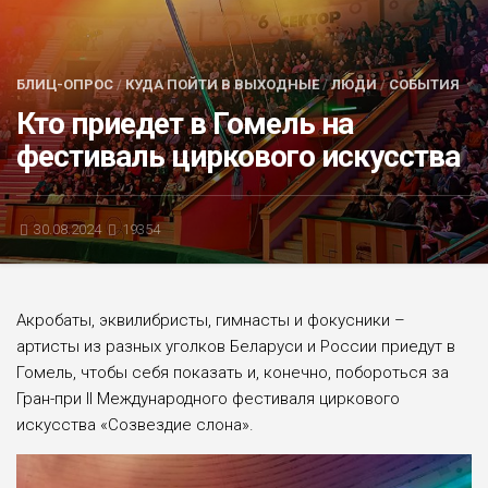
БЛИЦ-ОПРОС
АФИША
БЛИЦ-ОПРОС
/
КУДА ПОЙТИ В ВЫХОДНЫЕ
/
ЛЮДИ
/
СОБЫТИЯ
Кто приедет в Гомель на
фестиваль циркового искусства
30.08.2024
19354
Акробаты, эквилибристы, гимнасты и фокусники –
артисты из разных уголков Беларуси и России приедут в
Гомель, чтобы себя показать и, конечно, побороться за
Гран-при II Международного фестиваля циркового
искусства «Созвездие слона».