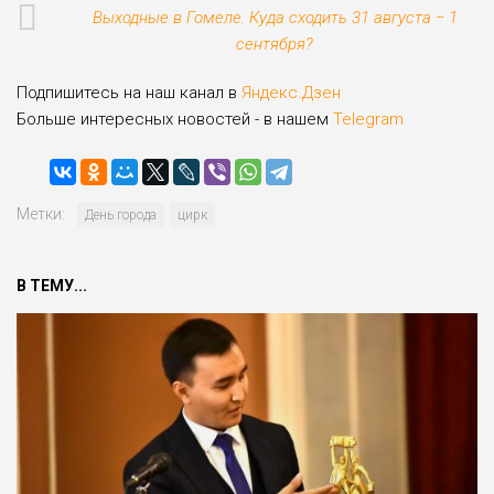
Выходные в Гомеле. Куда сходить 31 августа − 1
сентября?
Подпишитесь на наш канал в
Яндекс.Дзен
Больше интересных новостей - в нашем
Telegram
Метки:
День города
цирк
В ТЕМУ...