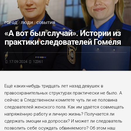
БЛИЦ-ОПРОС
АФИША
ГОРОД
/
ЛЮДИ
/
СОБЫТИЯ
«А вот был случай». Истории из
практики следователей Гомеля
17.09.2024
12361
Ещё каких-нибудь тридцать лет назад девушек в
правоохранительных структурах практически не было. А
сейчас в Следственном комитете чуть ли не половина
следователей женского пола. Как им удаётся совмещать
напряжённую работу и личную жизнь? Получается ли
сдержать эмоции на допросах? И может ли следователь
позволить себе осуждать обвиняемого? Об этом наш