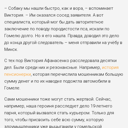
– Собаку мы нашли быстро, как и вора, – вспоминает
Виктория. – Им оказался сосед заявителя. А вот
специалиста, который мог бы дать авторитетное
заключение по поводу породистости пса, искали по
Гомелю долго. Но я его нашла. Правда, доводил это дело
до конца другой следователь – меня отправили на учёбу в
Минск.
С тех пор Виктория Афанасенко расследовала десятки
дел. Были среди них и резонансные. Например,
история
пенсионерки
, которая перечислила мошенникам большую
сумму денег и по их наводке подожгла автомобили в
Гомеле.
Сами мошенники тоже могут стать жертвой. Сейчас,
например, наша героиня расследует дело 19-летнего
парня, который вызвался стать курьером. Только для
того, чтобы присвоить себе всю сумму, которую
злоумышленники уже выцыганили у гомельской