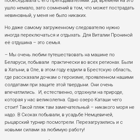
побеседовала с его преподавателями. Да, времени на это
ушло немало, зато сомнений в том, что может пострадать
невиновный, у меня не было никаких.
Но даже самому загруженному следователю нужно
иногда переключаться и отдыхать. Для Виталии Прониной
её отдушина – это семья.
– Мы очень любим путешествовать на машине по
Беларуси, побывали практически во всех регионах. Были
в Хатыни, в Оле, в этом году ездили в Брестскую область,
где рассказали дочкам о героизме, проявленном нашими
солдатами при защите этой твердыни. Они очень
впечатлились. И, естественно, отдохнули на природе,
которая у нас великолепна. Одно озеро Каташи чего
стоит! Такой пляж там замечательный – никакого моря не
надо. В Скоках побывали, в усадьбе Немцевичей,
рыцарский турнир посмотрели. Перезагрузились и с
новыми силами за любимую работу!