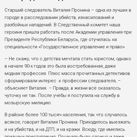
Старший следователь Виталия Пронина – одна из лучших в
городе в расследовании убийств, изнасилований и
разбойных нападений. В Следственный комитет наша
героиня пришла работать после Академии управления при
Президенте Республики Беларусь, где отучилась на
специальности «Государственное управление и право».
– Не скажу, что с детства мечтала стать юристом, однако
в начале 90-х годов это была востребованная, даже
модная профессия. Плюс масса прочитанных детективов
сформировали интерес к профессии следователя, –
объясняет Виталия. – Правда, в жизни всё оказалось
чуточку не так. После учёбы я поступила на службу в
мозырскую милицию.
В районе более 100 тысяч населения, так что случалось
всякое, говорит Виталия Пронина. Приходилось выезжать
и на убийства, и на ДТП, и на кражи. Всюду, где имелись
признаки преступления. Поначалу было сложно и даже