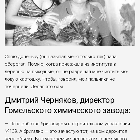
Свою доченьку (он называл меня только так) папа
оберегал. Помню, когда приезжала из ин­ститута в
деревню на выходные, он не разрешал мне чистить мо­
лодую картошку. Чтобы, гово­рил, мои пальчики не
почернели. Делал это сам.
Дмитрий Черняков, директор
Гомельского химического завода:
— Папа работал бригади­ром в строительном управле­нии
№139. А бригадир — это зачастую тот, на ком держится
весь объект. Был уважаемым человеком, о нём много