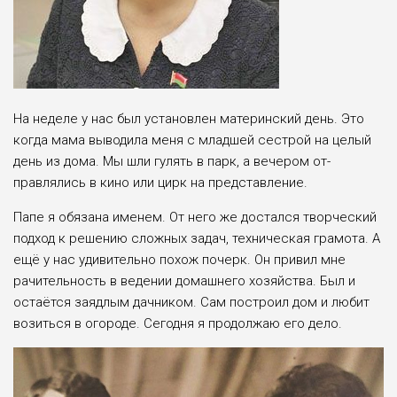
На неделе у нас был уста­новлен материнский день. Это
когда мама выводила ме­ня с младшей сестрой на це­лый
день из дома. Мы шли гулять в парк, а вечером от­
правлялись в кино или цирк на представление.
Папе я обязана именем. От него же достался творческий
подход к решению сложных задач, техническая грамота. А
ещё у нас удивительно по­хож почерк. Он привил мне
рачительность в ведении до­машнего хозяйства. Был и
остаётся заядлым дач­ником. Сам построил дом и любит
возиться в огороде. Сегодня я продолжаю его дело.