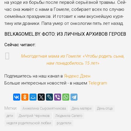
на ухо­де из борьбы по­сле первой серьёз­ной травмы. Сей­
час она живёт с на­ми в Гомеле, собирает всех по случаю
семей­ных праздников. И гото­вит к ним вкуснейшую куря­
тину или драники. Папа умер от онкологии пять лет назад.
BELKAGOMEL.BY. ФОТО: ИЗ ЛИЧНЫХ АРХИВОВ ГЕРОЕВ
Сейчас читают:
Многодетная мама из Гомеля: «Чтобы родить сына,
нам понадобилось 15 лет»
Подпишитесь на наш канал в
Яндекс.Дзен
Больше интересных новостей - в нашем
Telegram
Метки:
Анжелина Сыромятникова
День матери
День отца
дети
Дмитрий Черняков
Людмила Сапего
неделя родительской любви
родители