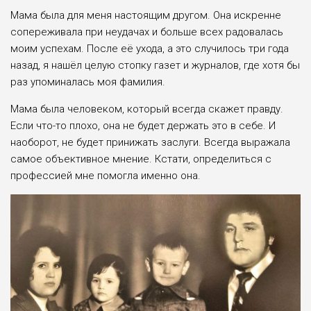
Мама была для меня настоящим другом. Она искренне
сопереживала при неудачах и больше всех радовалась
моим успехам. По­сле её ухода, а это случилось три года
назад, я нашёл целую стопку газет и журналов, где хотя бы
раз упоминалась моя фамилия.
Мама была челове­ком, который всегда скажет правду.
Если что-то плохо, она не будет держать это в себе. И
наоборот, не будет принижать за­слуги. Всегда выража­ла
самое объективное мнение. Кстати, опреде­литься с
профессией мне по­могла именно она.