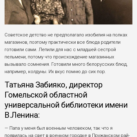
Советское детство не предполагало изо­билия на полках
магазинов, поэтому прак­тически все блюда родители
готовили са­ми. Лепили для нас с младшей сестрой
пельмени, потому что происхождение мага­зинных
вызывало сомнения. Готовили мно­го белорусских блюд,
например, колдуны. Их вкус помню до сих пор.
Татьяна Забияко, директор
Гомельской областной
универсальной библиотеки имени
В.Ленина:
— Папа у меня был военным чело­веком, так что я
появилась на свет в военном городке в Пружанском рай­