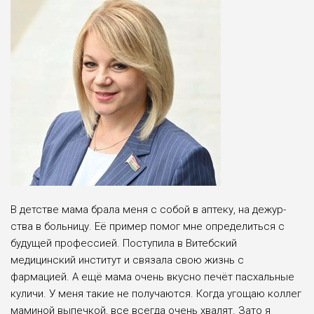
В детстве мама брала меня с собой в аптеку, на дежур­
ства в больницу. Её пример помог мне определить­ся с
будущей профессией. Поступила в Витебский
медицинский институт и связала свою жизнь с
фармацией. А ещё мама очень вкусно печёт пас­хальные
куличи. У меня такие не получают­ся. Когда угощаю коллег
маминой выпечкой, все всегда очень хва­лят. Зато я