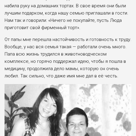
набила руку на домаш­них тортах. В свое время они были
лучшим подарком, когда нашу се­мью приглашали в гости.
Нам так и говорили: «Ничего не покупайте, пусть Люда
приготовит свой фир­менный торт».
От папы мне пе­решла настойчивость и готовность к труду.
Во­обще, у нас вся семья такая — работали очень много.
Папа всю жизнь трудил­ся в животновод­ческом
комплексе, но горячо поддер­жал идею, чтобы я пошла в
медицину, продолжила дело ма­мы, которую он очень
любил. Так сильно, что даже имя мне дал в её честь.