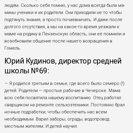
людям. Сколько се­бя помню, у нас дома всегда были ма­
мины ученики и их родители. Они при­ходили не то чтобы
подтянуть знания, а просто почаёвничать. И даже после
долгого отсутствия, а мы на какое-то время уезжали к
маме на родину в Пензенскую область, они её помнили и
возобновили общение после нашего возращения в
Гомель.
Юрий Кудинов, директор средней
школы №69:
— Я родился третьим в семье, где всего было семеро (!)
детей. Родители — простые рабочие в Чечерске. Ма­ма
всю себя посвятила нашему воспи­танию. Отец работал
сварщиком на ре­монте сельхозтехники. Постоянно брал
ночные подработки, чтобы обеспечить нас всем
необходимым. Варил заборы, ограды, водопровод
местным жителям. И детей научил.