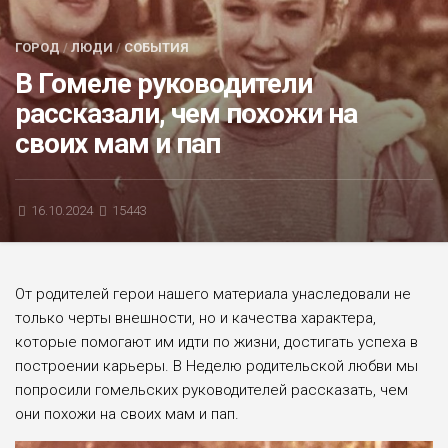
БЛИЦ-ОПРОС
ГОРОД
/
ЛЮДИ
/
СОБЫТИЯ
АФИША
В Гомеле руководители
рассказали, чем похожи на
своих мам и пап
16.10.2024
15443
От родителей герои нашего материала унаследовали не
только черты внешности, но и качества характера,
которые помогают им идти по жизни, достигать успеха в
построении карьеры. В Неделю родительской любви мы
попросили гомельских руководителей рассказать, чем
они похожи на своих мам и пап.