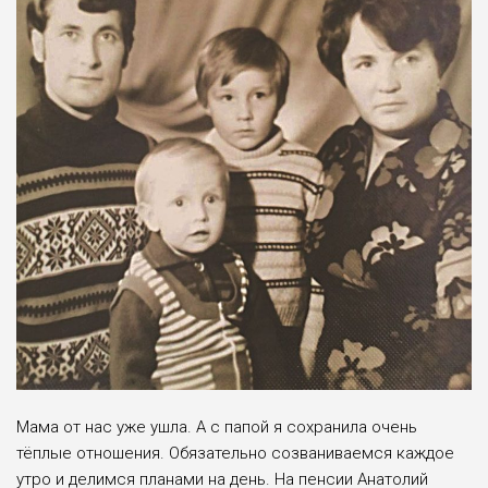
Мама от нас уже ушла. А с папой я со­хранила очень
тёплые отношения. Обязатель­но созваниваемся каж­дое
утро и делимся плана­ми на день. На пенсии Ана­толий