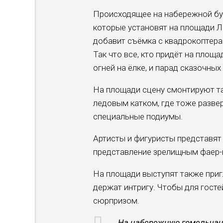
Происходящее на набережной буд
которые установят на площади Л
добавит съёмка с квадрокоптера
Так что все, кто придёт на пло
огней на ёлке, и парад сказочны
На площади сцену смонтируют та
ледовым катком, где тоже разве
специальные подиумы.
Артисты и фигуристы представят
представление зрелищным фаер-
На площади выступят также приг
держат интригу. Чтобы для гост
сюрпризом.
На набережную гомельчан 