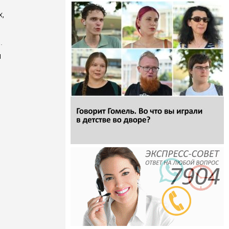
,
.
я