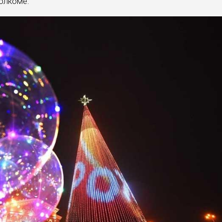
олкоме.