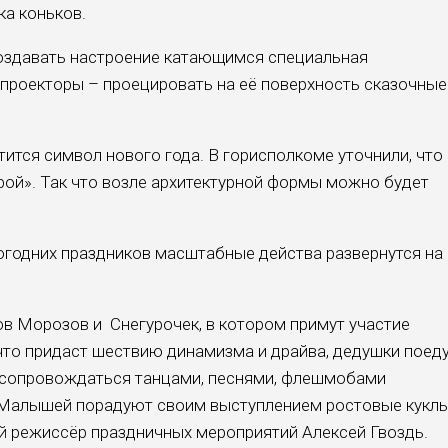
ка коньков.
оздавать настроение катающимся специальная
 проекторы – проецировать на её поверхность сказочные
ится символ нового года. В горисполкоме уточнили, что
ой». Так что возле архитектурной формы можно будет
огодних праздников масштабные действа развернутся на
ов Морозов и Снегурочек, в котором примут участие
 что придаст шествию динамизма и драйва, дедушки поед
т сопровождаться танцами, песнями, флешмобами
. Малышей порадуют своим выступлением ростовые куклы
й режиссёр праздничных мероприятий Алексей Гвоздь.