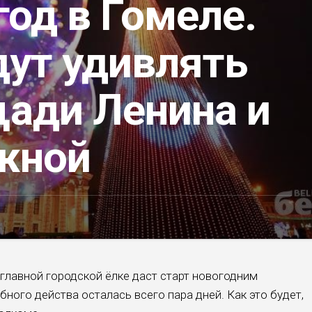
од в Гомеле.
дут удивлять
щади Ленина и
жной
главной городской ёлке даст старт новогодним
ного действа осталась всего пара дней. Как это будет,