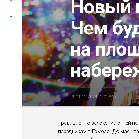
Новый г
Чем бу
на пло
набере
11.12.2024
22845
Традиционно зажжение огней на 
праздникам в Гомеле. До масштаб