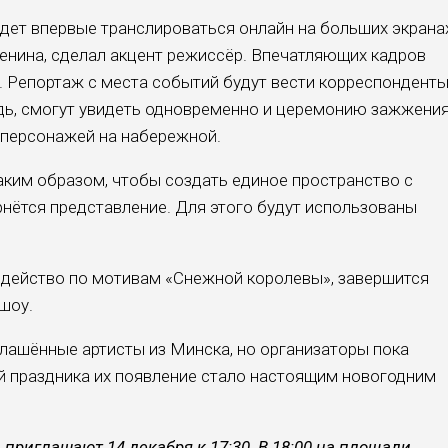
ет впервые транслироваться онлайн на больших экранах
енина, сделал акцент режиссёр. Впечатляющих кадров
. Репортаж с места событий будут вести корреспонденты
щадь, смогут увидеть одновременно и церемонию зажжени
х персонажей на набережной.
ким образом, чтобы создать единое пространство с
рнётся представление. Для этого будут использованы
 действо по мотивам «Снежной королевы», завершится
шоу.
лашённые артисты из Минска, но организаторы пока
ей праздника их появление стало настоящим новогодним
приглашают 14 декабря к 17:30. В 18:00 на площади