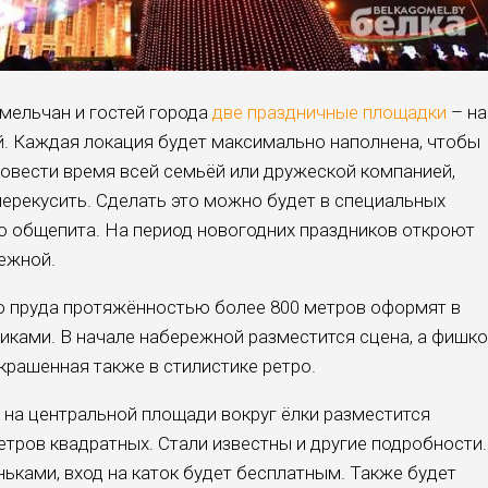
омельчан и гостей города
две праздничные площадки
– на
. Каждая локация будет максимально наполнена, чтобы
овести время всей семьёй или дружеской компанией,
перекусить. Сделать это можно будет в специальных
о общепита. На период новогодних праздников откроют
режной.
о пруда протяжённостью более 800 метров оформят в
ками. В начале набережной разместится сцена, а фишк
украшенная также в стилистике ретро.
о на центральной площади вокруг ёлки разместится
тров квадратных. Стали известны и другие подробности.
оньками, вход на каток будет бесплатным. Также будет