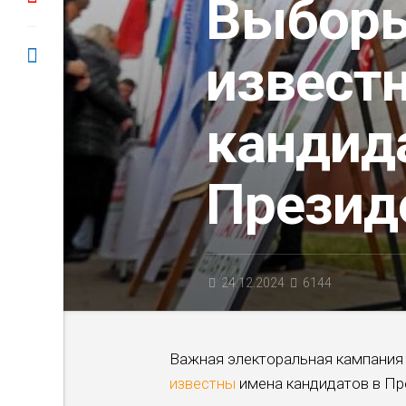
Выборы
извест
кандид
Презид
24.12.2024
6144
Важная электоральная кампания 
известны
имена кандидатов в Пр