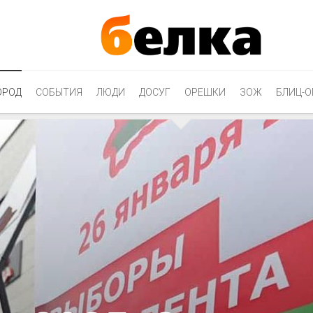
ОРОД
СОБЫТИЯ
ЛЮДИ
ДОСУГ
ОРЕШКИ
ЗОЖ
БЛИЦ-О