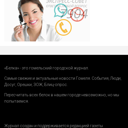
«Белка» - это гомельский городской журнал.
Самые свежие и актуальные новости Гомеля.
События
,
Люди
,
Досуг
,
Орешки
,
ЗОЖ
,
Блиц-опрос
.
Пересчитать всех белок в нашем городе невозможно, но мы
попытаемся.
Журнал создан и поддерживается редакцией газеты