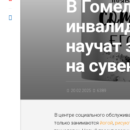
В Гоме
инвали
научат
на суве
20.02.2025
6389
В центре социального обслужива
только занимаются
йогой
,
рисую