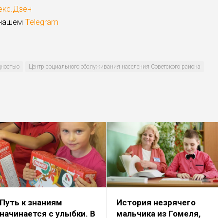
екс.Дзен
 нашем
Telegram
дностью
Центр социаль­ного обслуживания населения Советского района
Путь к знаниям
История незрячего
начинается с улыбки. В
мальчика из Гомеля,