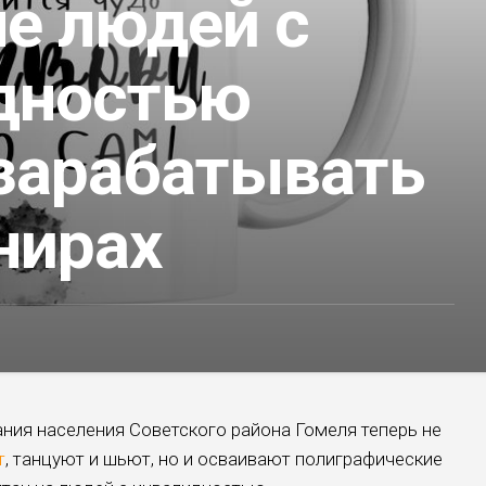
ле людей с
дностью
 зарабатывать
нирах
ния населения Советского района Гомеля теперь не
т
, танцуют и шьют, но и осваивают полиграфические