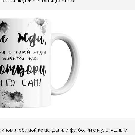
итан на людей с инвалидностью.
готипом любимой команды или футболки с мультяшным