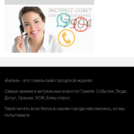
«Белка» - это гомельский городской журнал.
Самые свежие и актуальные новости Гомеля.
События
,
Люди
,
Досуг
,
Орешки
,
ЗОЖ
,
Блиц-опрос
.
Пересчитать всех белок в нашем городе невозможно, но мы
попытаемся.