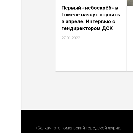
Первый «небоcкрёб» в
Гомеле начнут строить
в апреле. Интервью с
гендиректором ДСК
27.01.2022
«Белка» - это гомельский городской журнал.