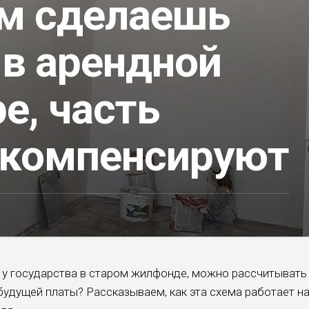
ам сделаешь
 в арендной
е, часть
компенсируют
ру у государства в старом жилфонде, можно рассчитывать
будущей платы? Рассказываем, как эта схема работает н