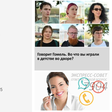
.
а
-5