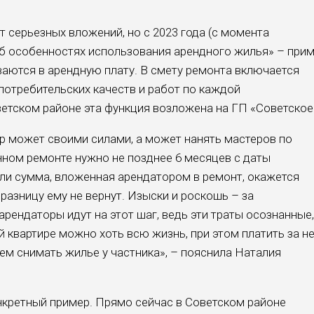
 серьезных вложений, но с 2023 года (с момента
Об особенностях использования арендного жилья» – прим
ваются в арендную плату. В смету ремонта включается
отребительских качеств и работ по каждой
ветском районе эта функция возложена на ГП «Советское
 может своими силами, а может нанять мастеров по
нном ремонте нужно не позднее 6 месяцев с даты
ли сумма, вложенная арендатором в ремонт, окажется
разницу ему не вернут. Изыски и роскошь – за
арендаторы идут на этот шаг, ведь эти траты осознанные,
й квартире можно хоть всю жизнь, при этом платить за н
ем снимать жилье у частника», – пояснила Наталия
кретный пример. Прямо сейчас в Советском районе