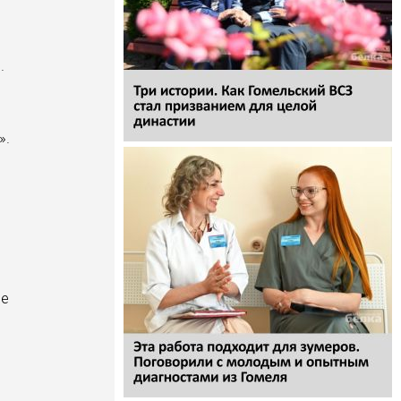
.
».
ее