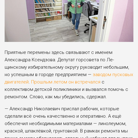
Приятные перемены здесь связывают с именем
Александра Ксендзова. Депутат горсовета по Ле­
щинскому избирательному округу руководит неболь­шим,
но успешным в го­роде предприятием —
за­водом пусковых
двигате­лей
.
Прошлым летом он встречался
с
коллективом детской поликлиники и вызвался помочь с
ремон­том. Слово, как мы убеди­лись, сдержал.
— Александр Николае­вич прислал рабочих, ко­торые
сделали всё очень качественно и оперативно. А ещё
обеспечил необ­ходимыми материалами — линолеумом,
краской, шпаклёвкой, грунтовкой. В рамках ремонта мы