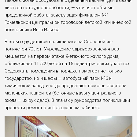
так­же смогли оборудовать от­дельный кабинет для вы­дачи
листков нетрудоспо­собности, — уточняет объ­ёмы
проделанной работы заведующая филиалом №1
Гомельской центральной городской детской клини­ческой
поликлиники Ин­га Ильёва.
В этом году детской по­ликлинике на Сосновой ис­
полняется 70 лет. Учрежде­ние здравоохранения раз­
мещается на первом эта­же 9-этажного жилого до­ма,
обслуживает 11 509 де­тей на 15 педиатрических участках.
Содержать по­мещения в порядке помо­гает не только
государство, но и шефы — автобусный парк №6 и
химический за­вод, иногда предлагают по­мощь родители
маленьких пациентов (бетонные вазы у центрального
входа — их рук дело). В планах у руко­водства поликлиники
про­вести ремонт в инфекцион­ном кабинете.