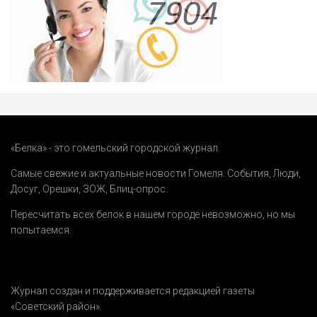
«Белка» - это гомельский городской журнал.
Самые свежие и актуальные новости Гомеля.
События
,
Люди
,
Досуг
,
Орешки
,
ЗОЖ
,
Блиц-опрос
.
Пересчитать всех белок в нашем городе невозможно, но мы
попытаемся.
Журнал создан и поддерживается редакцией газеты
«Советский район».