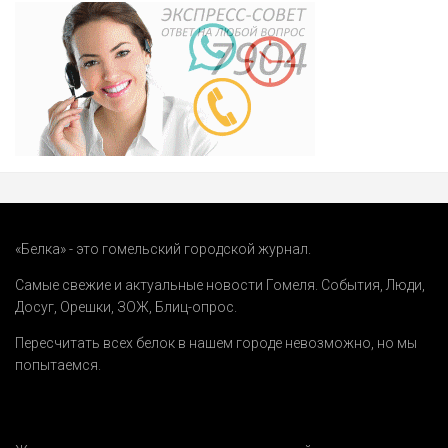
«Белка» - это гомельский городской журнал.
Самые свежие и актуальные новости Гомеля.
События
,
Люди
,
Досуг
,
Орешки
,
ЗОЖ
,
Блиц-опрос
.
Пересчитать всех белок в нашем городе невозможно, но мы
попытаемся.