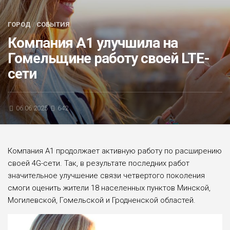
БЛИЦ-ОПРОС
ГОРОД
/
СОБЫТИЯ
АФИША
Компания А1 улучшила на
Гомельщине работу своей LTE-
сети
06.06.2025
642
Компания А1 продолжает активную работу по расширению
своей 4G-сети. Так, в результате последних работ
значительное улучшение связи четвертого поколения
смоги оценить жители 18 населенных пунктов Минской,
Могилевской, Гомельской и Гродненской областей.