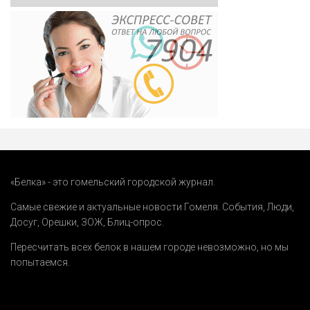
«Белка» - это гомельский городской журнал.
Самые свежие и актуальные новости Гомеля.
События
,
Люди
,
Досуг
,
Орешки
,
ЗОЖ
,
Блиц-опрос
.
Пересчитать всех белок в нашем городе невозможно, но мы
попытаемся.