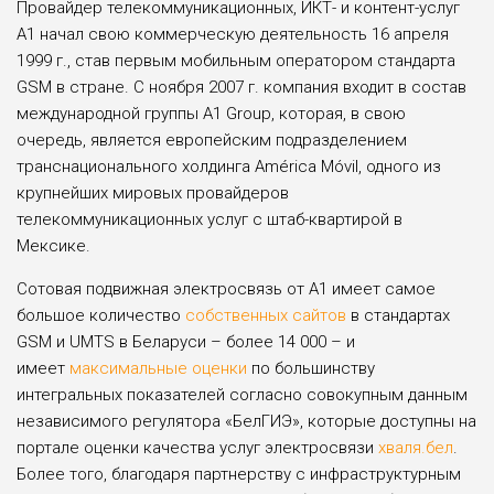
Провайдер телекоммуникационных, ИКТ- и контент-услуг
А1 начал свою коммерческую деятельность 16 апреля
1999 г., став первым мобильным оператором стандарта
GSM в стране. С ноября 2007 г. компания входит в состав
международной группы A1 Group, которая, в свою
очередь, является европейским подразделением
транснационального холдинга América Móvil, одного из
крупнейших мировых провайдеров
телекоммуникационных услуг с штаб-квартирой в
Мексике.
Сотовая подвижная электросвязь от А1 имеет самое
большое количество
собственных сайтов
в стандартах
GSM и UMTS в Беларуси – более 14 000 – и
имеет
максимальные оценки
по большинству
интегральных показателей согласно совокупным данным
независимого регулятора «БелГИЭ», которые доступны на
портале оценки качества услуг электросвязи
хваля.бел
.
Более того, благодаря партнерству с инфраструктурным