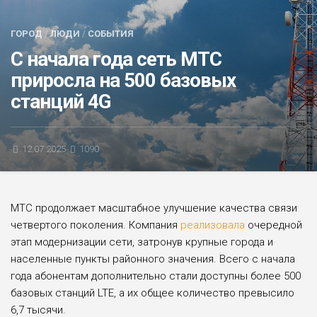
БЛИЦ-ОПРОС
ГОРОД
/
ЛЮДИ
/
СОБЫТИЯ
АФИША
С начала года сеть МТС
приросла на 500 базовых
станций 4G
12.07.2025
1090
МТС продолжает масштабное улучшение качества связи
четвертого поколения. Компания
реализовала
очередной
этап модернизации сети, затронув крупные города и
населенные пункты районного значения. Всего с начала
года абонентам дополнительно стали доступны более 500
базовых станций LTE, а их общее количество превысило
6,7 тысячи.