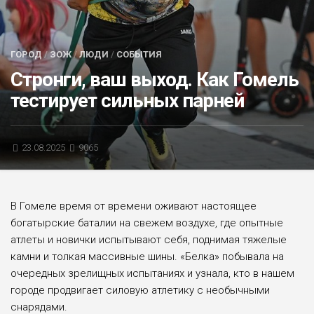
БЛИЦ-ОПРОС
АФИША
ГОРОД
/
ЗОЖ
/
ЛЮДИ
/
СОБЫТИЯ
Стронги, ваш выход. Как Гомель
тестирует сильных парней
23.08.2025
9065
В Гомеле время от времени оживают настоящее
богатырские баталии на свежем воздухе, где опытные
атлеты и новички испытывают себя, поднимая тяжелые
камни и толкая массивные шины. «Белка» побывала на
очередных зрелищных испытаниях и узнала, кто в нашем
городе продвигает силовую атлетику с необычными
снарядами.