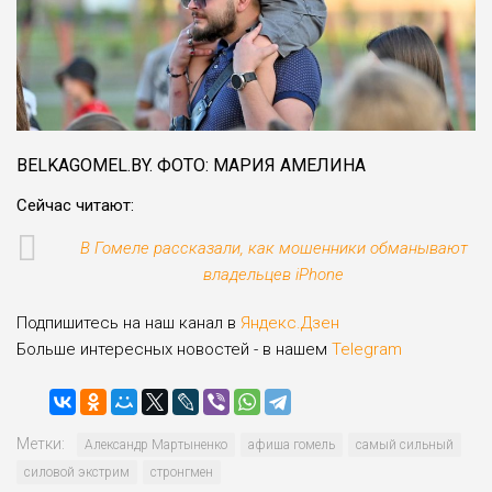
BELKAGOMEL.BY. ФОТО: МАРИЯ АМЕЛИНА
Сейчас читают:
В Гомеле рассказали, как мошенники обманывают
владельцев iPhone
Подпишитесь на наш канал в
Яндекс.Дзен
Больше интересных новостей - в нашем
Telegram
Метки:
Александр Мартыненко
афиша гомель
самый сильный
силовой экстрим
стронгмен