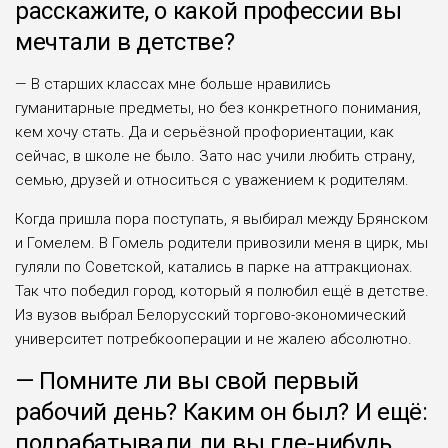
расскажите, о какой профес­сии вы
мечтали в детстве?
— В старших классах мне боль­ше нравились
гуманитарные пред­меты, но без конкретного понима­ния,
кем хочу стать. Да и серьёзной профориентации, как
сейчас, в шко­ле не было. Зато нас учили любить страну,
семью, друзей и относить­ся с уважением к родителям.
Когда пришла пора поступать, я выбирал между Брянском
и Гомелем. В Гомель родители при­возили меня в цирк, мы
гуляли по Советской, катались в парке на ат­тракционах.
Так что победил го­род, который я полюбил ещё в дет­стве.
Из вузов выбрал Белорусский торгово-экономический
универси­тет потребкооперации и не жалею абсолютно.
— Помните ли вы свой первый
рабочий день? Каким он был? И ещё:
подрабатывали ли вы где-нибудь