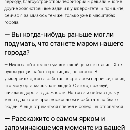
периоду, благоустройством территории и решали мно­гие
другие хозяйственные задачи в университете. В принципе,
сейчас я зани­маюсь тем же, только уже в масштабах
города.
— Вы когда-нибудь раньше могли
поду­мать, что станете мэром на­шего
города?
— Никогда об этом не думал и такой цели не ста­вил . Хотя
руководящая работа прельщала, не скрою. В
университете, когда рабо­тал секретарём первички, понял,
что могу органи­зовывать людей. С этого, пожалуй,
началась дорога к должности. Но тогда и сей­час цель у
меня одна: стать профессионалом и работать во благо
людей. А ещё стре­миться вперёд и совершен­ствоваться.
— Расскажите о самом яр­ком и
запоминающемся моменте из вашей