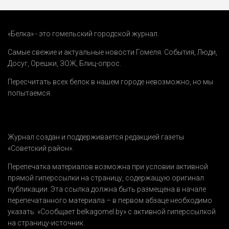
«Белка» - это гомельский городской журнал.
Самые свежие и актуальные новости Гомеля.
События
,
Люди
,
Досуг
,
Орешки
,
ЗОЖ
,
Блиц-опрос
.
Пересчитать всех белок в нашем городе невозможно, но мы
попытаемся.
Журнал создан и поддерживается редакцией газеты
«Советский район».
Перепечатка материалов возможна при условии активной
прямой гиперссылки на страницу, содержащую оригинал
публикации. Эта ссылка должна быть размещена в начале
перепечатанного материала – в первом абзаце необходимо
указать:
«Сообщает belkagomel.by»
с активной гиперссылкой
на страницу-источник.