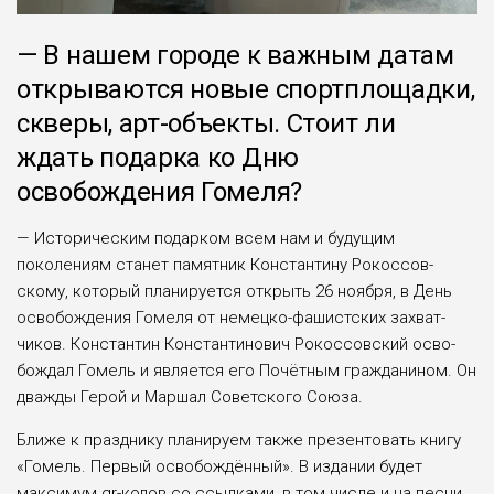
— В нашем городе к важ­ным датам
открывают­ся новые спортплощадки,
скверы, арт-объекты. Стоит ли
ждать подарка ко Дню
освобождения Гомеля?
— Историческим подар­ком всем нам и будущим
поколениям станет памят­ник Константину Рокоссов­
скому, который планируется открыть 26 ноября, в День
освобождения Гомеля от немецко-фашистских захват­
чиков. Константин Констан­тинович Рокоссовский осво­
бождал Гомель и является его Почётным гражданином. Он
дважды Герой и Маршал Советского Союза.
Ближе к празднику пла­нируем также презенто­вать книгу
«Гомель. Первый освобождённый». В издании будет
максимум qr-кодов со ссылками, в том числе и на песни