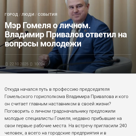
БЛИЦ-ОПРОС
ГОРОД
/
ЛЮДИ
/
СОБЫТИЯ
АФИША
Мэр Гомеля о личном.
Владимир Привалов ответил на
вопросы молодежи
22.10.2025
10024
Откуда начался путь в профес­сию председателя
Гомельского горисполкома Владимира Привалова и кого
он считает главным наставником в своей жизни?
Поговорить о личном градоначальнику предложили
молодые специалисты Гомеля, недавно прибывшие на
свои первые рабочие места. На встречу пригласили 240
человек, а всего на городские предприятия и в