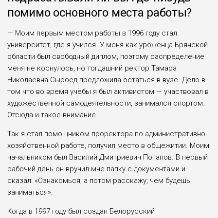
помимо основного места работы?
— Моим первым местом работы в 1996 году стал
университет, где я учился. У меня как уроженца Брян­ской
области был свободный диплом, поэтому распределение
меня не кос­нулось, но тогдашний ректор Тама­ра
Николаевна Сыроед предложи­ла остаться в вузе. Дело в
том что во время учёбы я был активистом — участвовал в
художественной са­модеятельности, занимался спортом.
Отсюда и такое внимание.
Так я стал помощником про­ректора по административно-
хозяйственной работе, получил место в общежитии. Моим
на­чальником был Василий Дмитри­евич Потапов. В первый
рабочий день он вручил мне папку с до­кументами и
сказал: «Ознакомь­ся, а потом расскажу, чем будешь
заниматься».
Когда в 1997 году был создан Бе­лорусский