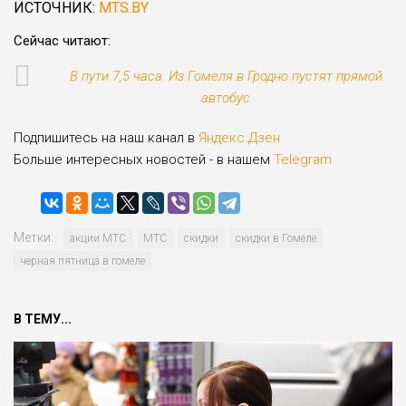
ИСТОЧНИК:
MTS.BY
Сейчас читают:
В пути 7,5 часа. Из Гомеля в Гродно пустят прямой
автобус
Подпишитесь на наш канал в
Яндекс.Дзен
Больше интересных новостей - в нашем
Telegram
Метки:
акции МТС
МТС
скидки
скидки в Гомеле
черная пятница в гомеле
В ТЕМУ...