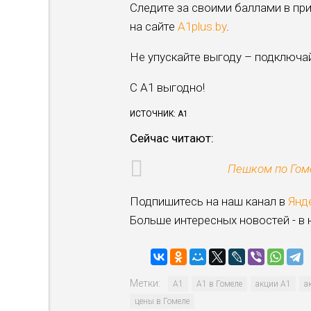
Следите за своими баллами в п
на сайте
A1plus.by
.
Не упускайте выгоду – подключа
С А1 выгодно!
ИСТОЧНИК: А1
Сейчас читают:
Пешком по Гоме
Подпишитесь на наш канал в
Янд
Больше интересных новостей - в
Метки:
А1
А1 в Гомеле
акции А1
а
цены в Гомеле