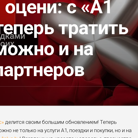
 оцени: с «A1
теперь тратить
можно и на
партнеров
с»
делится своим большим обновлением! Теперь
но не только на услуги А1, поездки и покупки, но и на