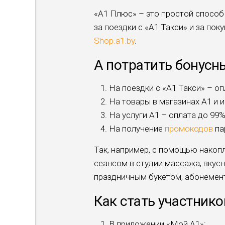
«A1 Плюс» – это простой способ
за поездки с «A1 Такси» и за пок
Shop.a1.by
.
А потратить бонусн
На поездки с «A1 Такси» – о
На товары в магазинах А1 и и
На услуги А1 – оплата до 99
На получение
промокодов
па
Так, например, с помощью накоп
сеансом в студии массажа, вкус
праздничным букетом, абонемент
Как стать участник
В приложении «Мой А1»: