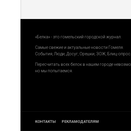
«Белка» - это гомельский городской журнал.
Самые свежие и актуальные новости Гомеля.
События
,
Люди
,
Досуг
,
Орешки
,
ЗОЖ
,
Блиц-опрос
Пересчитать всех белок в нашем городе невозм
но мы попытаемся.
КОНТАКТЫ
РЕКЛАМОДАТЕЛЯМ