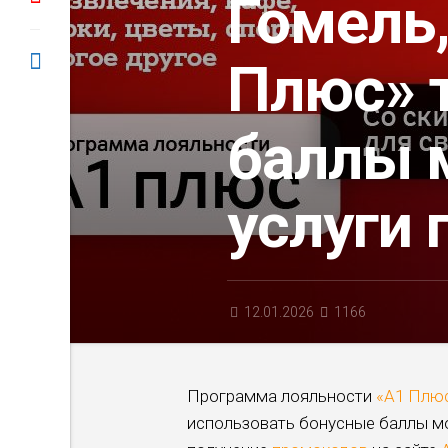
Гомель,
Плюс» 
баллы 
услуги 
12.01.2026
1166
Программа лояльности
«A1 Плю
использовать бонусные баллы мож