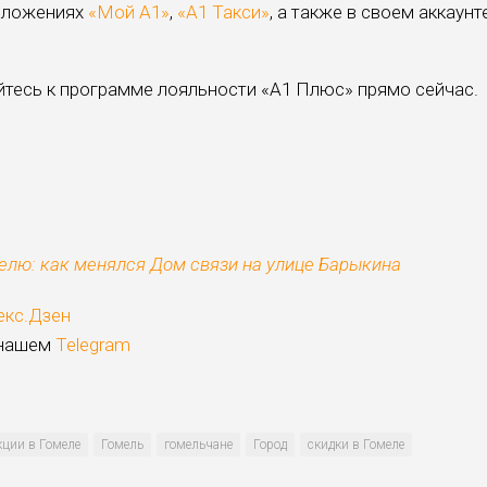
риложениях
«Мой А1»
,
«A1 Такси»
, а также в своем аккаунт
йтесь к программе лояльности «A1 Плюс» прямо сейчас.
лю: как менялся Дом связи на улице Барыкина
екс.Дзен
 нашем
Telegram
кции в Гомеле
Гомель
гомельчане
Город
скидки в Гомеле