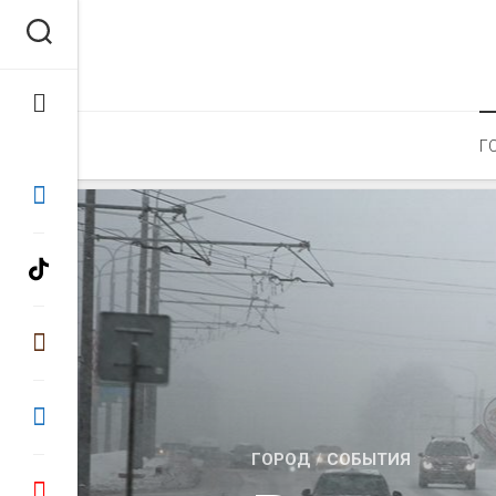
Перейти
к
содержанию
Г
ГОРОД
/
СОБЫТИЯ