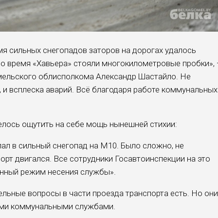
мя сильных снегопадов зато­ров на дорогах удалось
 во время «Хавьера» стоя­ли многокилометровые проб­ки»,
мельского облисполкома Александр Шастайло. Не
, и всплеска аварий. Всё благодаря работе коммунальных
лось ощутить на себе мощь нынешней стихии:
пал в сильный сне­гопад на М10. Было слож­но, не
порт двигался. Все сотрудники Госавтоинспекции на это
енный режим несения службы».
льные вопросы в ча­сти проезда транспорта есть. Но они
ми коммунальны­ми службами.