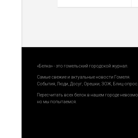
«Белка» - это гомельский городской журнал.
Самые свежие и актуальные новости Гомеля.
События
,
Люди
,
Досуг
,
Орешки
,
ЗОЖ
,
Блиц-опрос
Пересчитать всех белок в нашем городе невозм
но мы попытаемся.