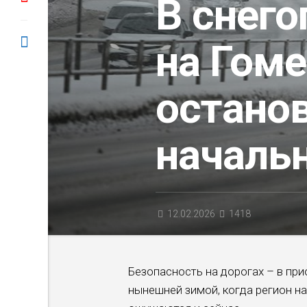
В снег
на Гом
остано
началь
12.02.2026
1418
Безопасность на дорогах – в пр
нынешней зимой, когда регион н