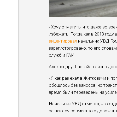
«Хочу отметить, что даже во вре
избежать. Тог­да как в 2013 году
акцентировал
началь­ник УВД Го
зарегистрировано, по его словам
служб и ГАИ.
Александру Шастайло лично дове
«Я как раз ехал в Житко­вичи и по
обошлось без зано­сов, но транс
время были переведены на усил
Начальник УВД отметил, что отде
решаются совместно с дорожны