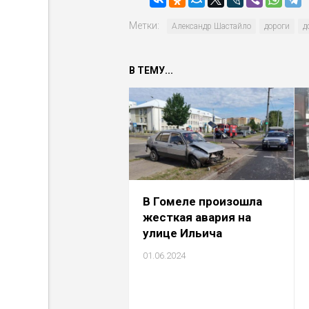
Метки:
Александр Шастайло
дороги
д
В ТЕМУ...
В Гомеле произошла
жесткая авария на
улице Ильича
01.06.2024