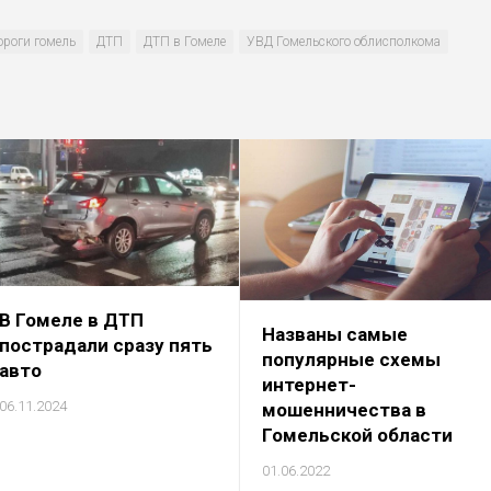
ороги гомель
ДТП
ДТП в Гомеле
УВД Гомельского облисполкома
В Гомеле в ДТП
Названы самые
пострадали сразу пять
популярные схемы
авто
интернет-
06.11.2024
мошенничества в
Гомельской области
01.06.2022