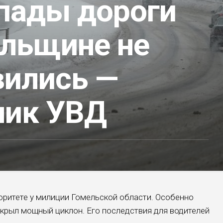
опады дороги
ельщине не
вились —
ник УВД
иоритете у милиции Гомельской области. Особенно
акрыл мощный циклон. Его последствия для водителей