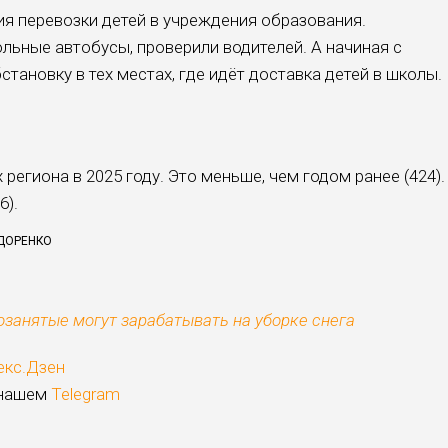
ия перевозки детей в учреждения образования.
ьные автобусы, прове­рили водителей. А начиная с
ановку в тех ме­стах, где идёт доставка де­тей в школы.
реги­она в 2025 году. Это меньше, чем годом ранее (424).
6).
ЕДОРЕНКО
озанятые могут зарабатывать на уборке снега
екс.Дзен
 нашем
Telegram