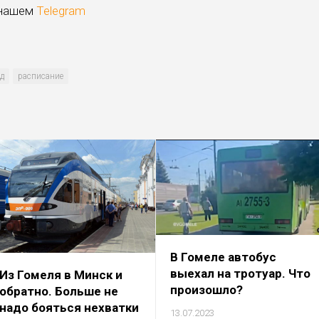
 нашем
Telegram
д
расписание
В Гомеле автобус
выехал на тротуар. Что
Из Гомеля в Минск и
произошло?
обратно. Больше не
надо бояться нехватки
13.07.2023