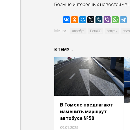
Больше интересных новостей - в
Метки:
автобус
БелЖД
отпуск
поез
В ТЕМУ...
В Гомеле предлагают
изменить маршрут
автобуса №58
09.01.2025