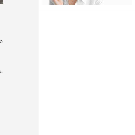
то
а.