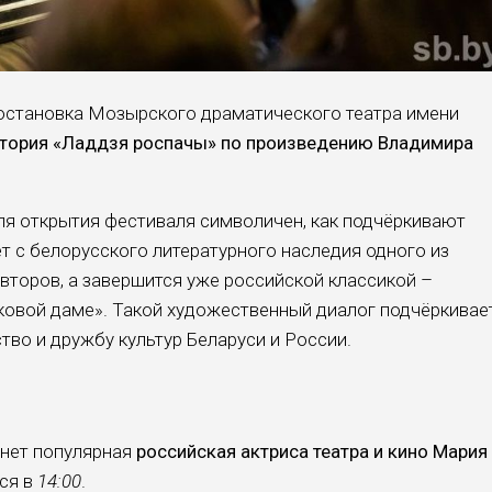
остановка Мозырского драматического театра имени
стория «Ладдзя роспачы»
по произведению Владимира
ля открытия фестиваля символичен, как подчёркивают
т с белорусского литературного наследия одного из
второв, а завершится уже российской классикой –
ковой даме». Такой художественный диалог подчёркивае
тво и дружбу культур Беларуси и России.
анет популярная
российская актриса театра и кино Мария
тся в
14:00
.