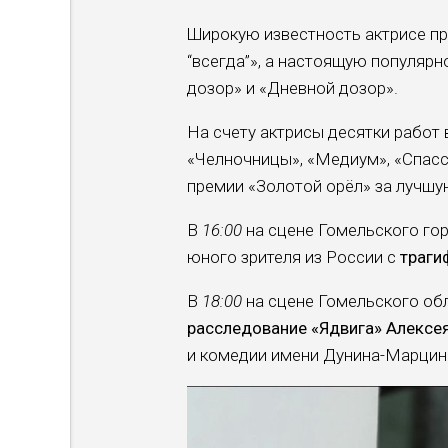
Широкую известность актрисе при
“всегда”», а настоящую популяр
дозор» и «Дневной дозор».
На счету актрисы десятки работ 
«Челночницы», «Медиум», «Спасск
премии «Золотой орёл» за лучшу
В
16:00
на сцене Гомельского гор
юного зрителя из России с
траги
В
18:00
на сцене Гомельского об
расследование «Ядвига»
Алексе
и комедии имени Дунина-Марцин