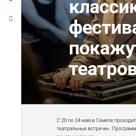
классик
фестив
покажу
театро
20.05.2026
3007
С 20 по 24 мая в Гомеле проходи
театральные встречи». Программ