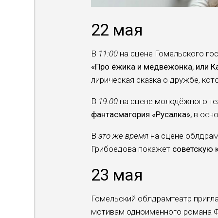
22 мая
В
11:00
на сцене Гомельского гос
«Про ёжика и медвежонка, или К
лирическая сказка о дружбе, кот
В
19:00
на сцене молодёжного те
фантасмагория «Русалка»,
в осно
В
это же время
на сцене облдрам
Грибоедова покажет
советскую 
23 мая
Гомельский облдрамтеатр пригл
мотивам одноименного романа Ф