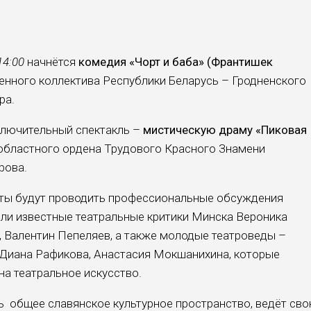
14:00
начнётся
комедия «Чорт и баба» (Франтишек
енного коллектива Республики Беларусь – Гродненского
ра.
ключительный спектакль –
мистическую драму «Пиковая
областного ордена Трудового Красного Знамени
рова.
рты будут проводить профессиональные обсуждения
шли известные театральные критики Минска Вероника
 Валентин Пепеляев, а также молодые театроведы –
иана Рафикова, Анастасия Мокшанихина, которые
на театральное искусство.
ь общее славянское культурное пространство, ведёт св