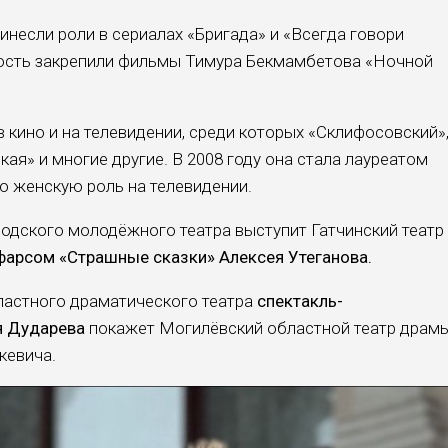
несли роли в сериалах «Бригада» и «Всегда говори
ность закрепили фильмы Тимура Бекмамбетова «Ночной
в кино и на телевидении, среди которых «Склифосовский»
ая» и многие другие. В 2008 году она стала лауреатом
ю женскую роль на телевидении.
одского молодёжного театра выступит Гатчинский театр
фарсом «Страшные сказки» Алексея Утеганова.
ластного драматического театра
спектакль-
я Дударева
покажет Могилёвский областной театр драм
кевича.