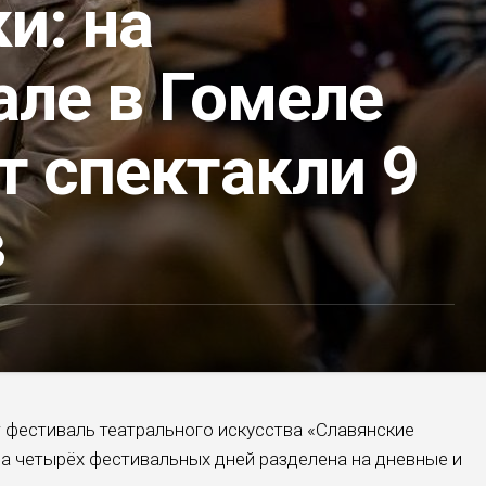
и: на
але в Гомеле
т спектакли 9
в
т фестиваль театрального искусства «Славянские
а четырёх фестивальных дней разделена на дневные и