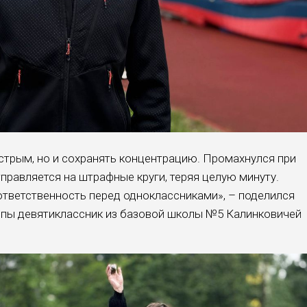
стрым, но и сохранять концентрацию. Промахнулся при
тправляется на штрафные круги, теряя целую минуту.
тветственность перед одноклассниками», – поделился
пы девятиклассник из базовой школы №5 Калинковичей