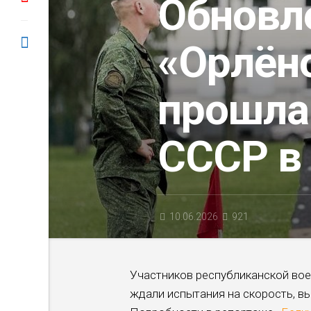
Обновл
«Орлёно
прошла
СССР в
10.06.2026
921
Участников республиканской вое
ждали испытания на скорость, вы