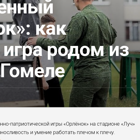
енный
к»: как
 игра родом из
 Гомеле
нно-патриотической игры «Орлёнок» на стадионе «Луч»
носливость и умение работать плечом к плечу.