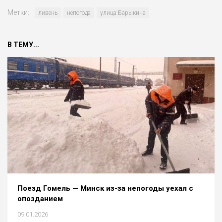
Метки:
ливень
непогода
улица Барыкина
В ТЕМУ...
Поезд Гомель — Минск из-за непогоды уехал с
опозданием
09.01.2026