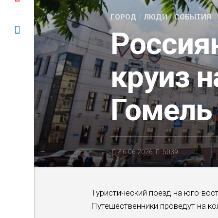
ГОРОД
/
ЛЮДИ
/
СОБЫТИЯ
Россия
круиз н
Гомель
16.06.2026
5039
Туристический поезд на юго-вост
Путешественники проведут на кол