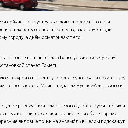
ии сейчас пользуется высоким спросом. По сети
олняющих роль отелей на колёсах, в которых люди
ому городу, а днём осматривают его
атает новое направление: «Белорусские жемчужины.
становкой станет Гомель.
ю экскурсию по центру города с упором на архитектуру.
мов Грошикова и Маянца, зданий Русско-Азиатского и
осещение россиянами Гомельского дворца Румянцевых и
оянных исторических экспозиций. У них будет время
тересные видовые точки на ансамбль в целом подскажут