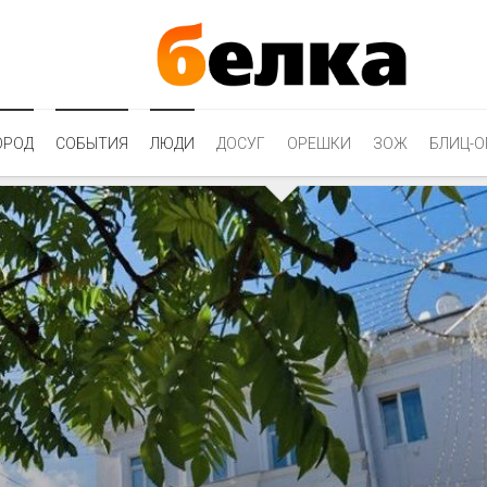
ОРОД
СОБЫТИЯ
ЛЮДИ
ДОСУГ
ОРЕШКИ
ЗОЖ
БЛИЦ-О