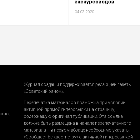
экскурсоводов
04.03.2020
Журнал создан и поддерживается редакцией газеты
«Советский район».
.
Перепечатка материалов возможна при условии
активной прямой гиперссылки на страницу,
ожно,
содержащую оригинал публикации. Эта ссылка
должна быть размещена в начале перепечатанного
материала – в первом абзаце необходимо указать:
«Сообщает belkagomel.by»
с активной гиперссылкой