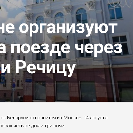
не организуют
а поезде через
 и Речицу
ок Беларуси отправится из Москвы 14 августа.
ёсах четыре дня и три ночи.