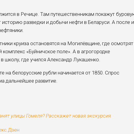
лжится в Речице. Там путешественникам покажут бурову
т историю разведки и добычи нефти в Беларуси. А после и
нефтяники.
тники круиза остановятся на Могилёвщине, где осмотрят
 комплекс «Буйничское поле». А в агрогородке
в школу, где учился Александр Лукашенко.
те на белорусские рубли начинается от 1850. Спрос
ма дальнейшее развитие.
анят улицы Гомеля? Расскажет новая экскурсия
екс.Дзен