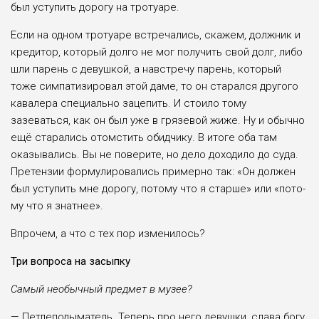
был усту­пить дорогу на тротуаре.
Если на одном тротуаре встре­чались, скажем, должник и
креди­тор, который долго не мог полу­чить свой долг, либо
шли парень с девушкой, а навстречу парень, который
тоже симпатизировал этой даме, то он старался друго­го
кавалера специально зацепить. И стоило тому
зазеваться, как он был уже в грязевой жиже. Ну и обычно
ещё старались отомстить обидчику. В итоге оба там
оказы­вались. Вы не поверите, но дело доходило до суда.
Претензии фор­мулировались примерно так: «Он должен
был уступить мне дорогу, потому что я старше» или «пото­
му что я знатнее».
Впрочем, а что с тех пор из­менилось?
Три вопроса на засыпку
Самый необыч­ный предмет в музее?
— Петлеподыма­тель. Теперь про него девушки, сла­ва богу,