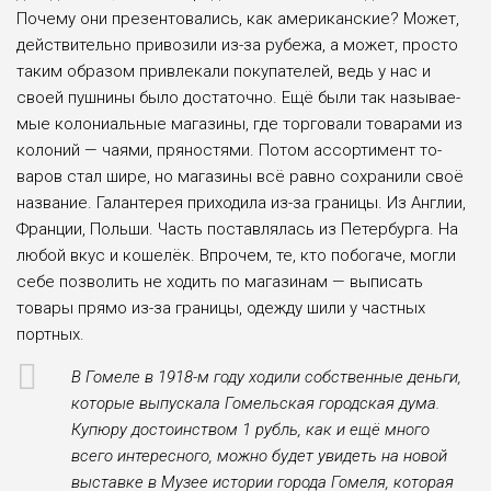
Почему они презен­товались, как аме­риканские? Может,
действительно при­возили из-за рубе­жа, а может, про­сто
таким образом привлекали покупа­телей, ведь у нас и
своей пушнины бы­ло достаточно. Ещё были так называе­
мые колониальные магазины, где тор­говали товарами из
колоний — чая­ми, пряностями. По­том ассортимент то­
варов стал шире, но магазины всё рав­но сохранили своё
название. Галанте­рея приходила из-за границы. Из Англии,
Франции, Польши. Часть поставлялась из Петербурга. На
любой вкус и коше­лёк. Впрочем, те, кто побогаче, могли
себе позво­лить не ходить по магазинам — выписать
товары прямо из-за грани­цы, одежду шили у частных
портных.
В Гомеле в 1918-м году хо­дили собственные деньги,
кото­рые выпускала Гомельская го­родская дума.
Купюру достоин­ством 1 рубль, как и ещё много
всего интересного, можно будет увидеть на новой
выставке в Му­зее истории города Гомеля, кото­рая