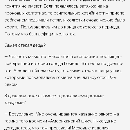
понятия не имеют. Если появля­лась затяжка на ка­
проновых колготках, то рачительные хо­зяйки этим приспо­
соблением подыма­ли петли, и колгот­ки снова можно бы­ло
носить. Пользо­вались им до конца советского периода.
Потому что был де­фицит колготок.
Самая старая вещь?
— Челюсть мамон­та. Находится в экс­позиции, посвящён­
ной древней исто­рии города Гомеля. Это если по древно­
сти. А если в общем брать, то самые старые вещи у нас,
которыми пользова­лись гомельчане, датируются 19-м
веком.
В прошлом веке в Гомеле торгова­ли импортными
товарами?
— Безусловно. Мне очень нравится на­звание одного ма­
газина того вре­мени «Американ­ский шик». Никогда не
догадаетесь, что там продавали! Меховые изделия.