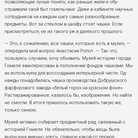
позволяющие лучше понять, как раньше жили и обу­
страивали свой быт гомельчане. Даже в кабинете научных
сотруд­ников на каждом шагу самые раз­нообразные
предметы. Вот за сте­клом в шкафу стоят чашки. Если
присмотреться, не из такого уж и далёкого прошлого.
— Это, к сожалению, все чаш­ки, которые есть в музее, —
опе­редила мой вопрос Анастасия Ро­пот. — Так что,
пользуясь случа­ем, хочу объявить: Музей исто­рии города
Гомеля заинтересо­ван в пополнении фондов чаш­ками. Мы
их используем для вос­создания интерьерной части. Од­
нажды понадобилась чашка про­изводства Добрушского
фарфо­рового завода «белый горох на красном фоне».
Растиражиро­ванное, казалось бы, изображе­ние. Но найти
не смогли. В ито­ге пришлось использовать такую же,
только синюю.
Музей активно собирает пред­метный ряд, связанный с
истори­ей Гомеля. Не обязательно, что­бы вещь была
выпущена имен­но здесь, главное какой-то пе­риод