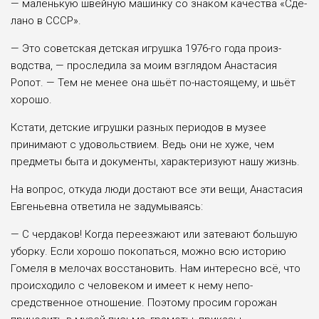
— маленькую швейную ма­шинку со знаком качества «Сде­
лано в СССР».
— Это советская детская игрушка 1976-го года произ­
водства, — проследила за моим взглядом Анастасия
Ропот. — Тем не менее она шьёт по-настоящему, и шьёт
хорошо.
Кстати, детские игрушки раз­ных периодов в музее
принима­ют с удовольствием. Ведь они не хуже, чем
предметы быта и до­кументы, характеризуют нашу жизнь.
На вопрос, откуда люди доста­ют все эти вещи, Анастасия
Евге­ньевна ответила не задумываясь:
— С чердаков! Когда пере­езжают или затевают большую
уборку. Если хорошо покопать­ся, можно всю историю
Гомеля в мелочах восстановить. Нам ин­тересно всё, что
происходило с человеком и имеет к нему непо­
средственное отношение. Поэто­му просим горожан