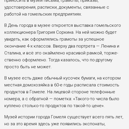
приносить в музей письма, грамоты, прика­зы,
удостоверения, расписки, до­кументы, связанные с
работой на гомельских предприятиях.
В День города в музее откро­ется выставка гомельского
кол­лекционера Григория Сорки­на. На ней можно будет
уви­деть, как оформлялись грамоты за успешное
окончание 4-х клас­сов. Вверху два портрета — Ле­нина и
Сталина, и всё это окайм­лено красивой рамкой, торже­
ственно оформлено. Тогда каза­лось, что по-другому
просто быть не может.
В музее есть даже обычный ку­сочек бумаги, на котором
местная домохозяйка в 60-е годы расписа­ла стоимость
продуктов в Гомеле. На лицевой стороне телефонные
номера, а с обратной — помет­ка: «Такого-то числа было
ку­плено столько-то продуктов по такой-то цене».
Музей истории города Гомеля существует всего пять лет,
но за это время здесь уже появились экспонаты,