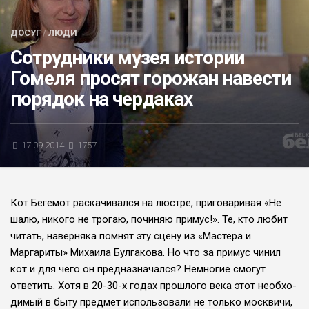
БЛИЦ-ОПРОС
ДОСУГ
/
ЛЮДИ
АФИША
Сотрудники музея истории
Гомеля просят горожан навести
порядок на чердаках
17.09.2014
1757
Кот Бегемот раскачивался на люстре, приговаривая «Не
шалю, никого не трогаю, почи­няю примус!». Те, кто любит
чи­тать, наверняка помнят эту сце­ну из «Мастера и
Маргариты» Михаила Булгакова. Но что за примус чинил
кот и для чего он предназначался? Немногие смо­гут
ответить. Хотя в 20-30-х го­дах прошлого века этот необхо­
димый в быту предмет исполь­зовали не только москвичи,