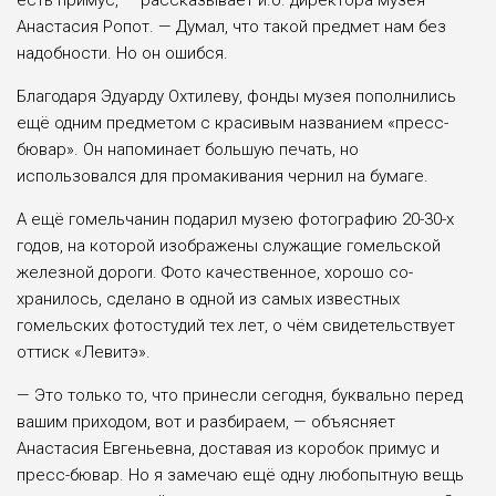
есть примус, — рассказывает и.о. ди­ректора музея
Анастасия Ропот. — Думал, что такой предмет нам без
надобности. Но он ошибся.
Благодаря Эдуарду Охтиле­ву, фонды музея пополнились
ещё одним предметом с краси­вым названием «пресс-
бювар». Он напоминает большую печать, но
использовался для промаки­вания чернил на бумаге.
А ещё гомельчанин подарил музею фо­тографию 20-30-х
годов, на ко­торой изображены служащие гомельской
железной дороги. Фото качественное, хорошо со­
хранилось, сделано в одной из самых известных
гомельских фотостудий тех лет, о чём свиде­тельствует
оттиск «Левитэ».
— Это только то, что принес­ли сегодня, буквально перед
ва­шим приходом, вот и разбира­ем, — объясняет
Анастасия Ев­геньевна, доставая из коробок примус и
пресс-бювар. Но я за­мечаю ещё одну любопытную вещь