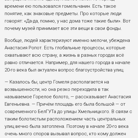
времени ею пользовался гомельчанин. Есть такое
понятие, как знаковые предметы. Про ко­торые люди
говорят: «Да-да, пом­ню, у нас дома тоже такие были». Вот
почему музей принимает все эти вещи в свои фонды.
Вообще, людей характеризуют именно мелочи, убеждена
Ана­стасия Ропот. Есть глобальные процессы, которые
охватывают всю страну, а жизнь в разных го­родах всё
равно отличается. На­пример, для нашего города в на­чале
20-го века был актуален во­прос благоустройства улиц.
— Казалось бы, центр Гомеля располагается на
возвышенно­сти, но она резко переходила в так
называемое Горелое болото, — рассказывает Анастасия
Ев­геньевна. — Причём площадь его была большой — от
современно­го БелГУТа до улицы Хмельниц­кого. В связи с
таким болотистым расположением часть централь­ных
улиц вечно была затопле­на. Поэтому в начале 20-го века
очень много споров вызывал во­прос, кто кому должен