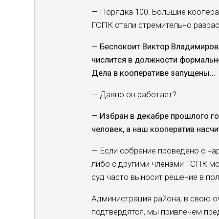
— Порядка 100. Большие кооперат
ГСПК стали стреми­тельно разрас
— Беспокоит Виктор Владимирови
числит­ся в должности формаль­но
Дела в кооперативе за­пущены…
— Давно он работает?
— Избран в декабре про­шлого го
человек, а наш ко­оператив насч
— Если собрание прове­дено с на
либо с други­ми членами ГСПК мож
суд часто выносит решение в пол
Администрация района, в свою оч
подтвердятся, мы привле­чём пре