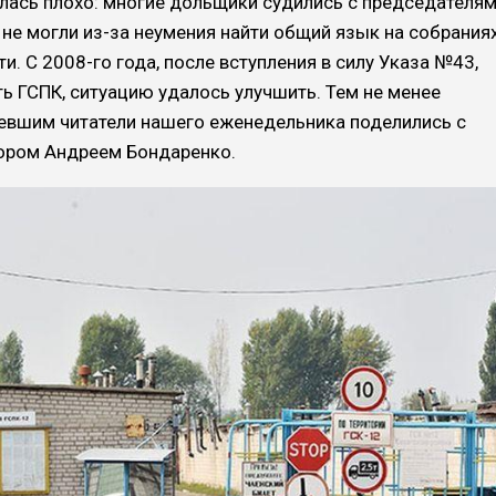
алась плохо: многие дольщики судились с пред­седателя
 не мог­ли из-за неумения найти об­щий язык на собрания
. С 2008-го года, по­сле вступления в силу Ука­за №43,
ь ГСПК, си­туацию удалось улучшить. Тем не менее
евшим читатели нашего еженедель­ника поделились c
­ром Андреем Бондаренко.