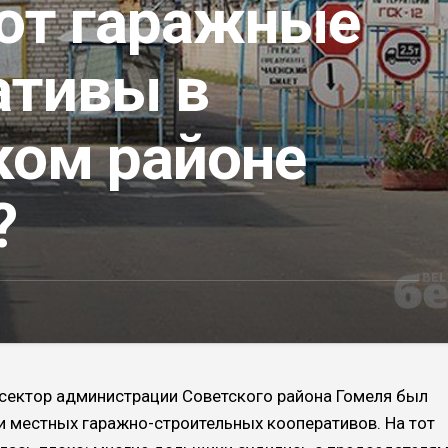
ют гаражные
ативы в
ком районе
?
 сектор админи­страции Советского района Гомеля был
и мест­ных гаражно-строительных кооперативов. На тот