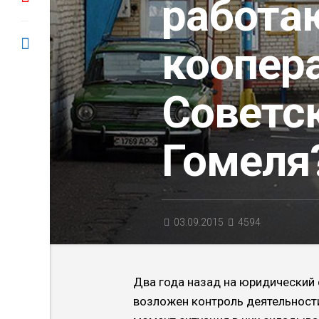
работа
коопер
Советс
Гомеля
03.09.2015
4594
Два года назад на юри­дический
возложен кон­троль деятельност