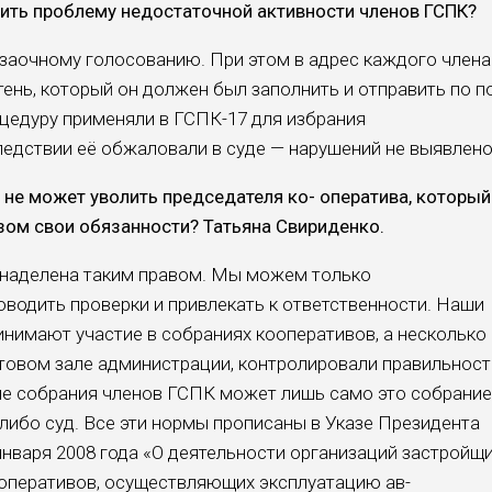
шить проблему недостаточной активности членов ГСПК?
 заочному голосова­нию. При этом в адрес каж­дого члена
ень, ко­торый он должен был за­полнить и отправить по п
оцедуру применя­ли в ГСПК-17 для избрания
едствии её обжалова­ли в суде — нарушений не выявлено
 не может уволить председателя ко- оператива, который
зом свои обязанности? Та­тьяна Свириденко.
 наделена таким правом. Мы можем толь­ко
водить проверки и привлекать к ответствен­ности. Наши
нимают участие в собраниях коопе­ративов, а несколько
­товом зале администрации, контролировали правиль­ност
ие собрания чле­нов ГСПК может лишь само это собрание
либо суд. Все эти нормы прописаны в Указе Президента
нва­ря 2008 года «О деятельно­сти организаций застройщи
ооперативов, осущест­вляющих эксплуатацию ав­