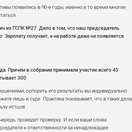
ивы появились в 90-е годы, именно в то время многие
таться.
ч из ГСПК №27. Дело в том, что наш председатель
. Зарплату получает, а на работе даже не появляет­ся.
да. Причём в со­брании принимали участие всего 45
итывает 300.
рушениями, оспо­рить его результаты вы ин­дивидуально
ете лишь в суде. Практика по­казывает, что в таких дела
ьзу истцов.
ередь, проведёт проверку. И если ваши сло­ва
дседателя к ответ­ственности за ненадлежа­щее