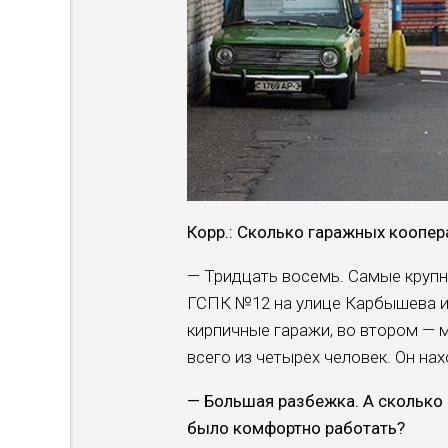
Корр.: Сколько гараж­ных коопер
— Тридцать восемь. Са­мые круп
ГСПК №12 на улице Карбышева и
кирпичные гаражи, во вто­ром — 
всего из четырех человек. Он на
— Большая разбежка. А сколько в
было ком­фортно работать?