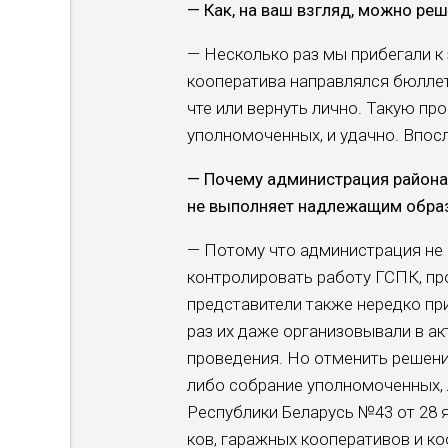
— Как, на ваш взгляд, можно ре
— Несколько раз мы при­бегали к
кооператива на­правлялся бюллет
чте или вернуть лично. Та­кую пр
уполномоченных, и удачно. Впосл
— Почему администра­ция района
не вы­полняет надлежащим обра­
— Потому что админи­страция не
контролировать работу ГСПК, про
представители также нередко при
раз их даже организовывали в ак
проведения. Но отме­нить решен
либо собрание уполномоченных, 
Республи­ки Беларусь №43 от 28 я
ков, гаражных кооперативов и к