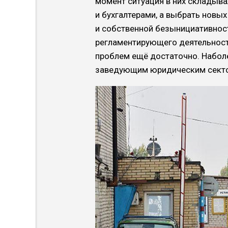
мо­мент ситуация в них скла­дыв
и бухгалтера­ми, а выбрать новых
и собственной безынициатив­ности
регламентирующе­го деятельност
проблем ещё достаточно. Набол
заведу­ющим юридическим секто