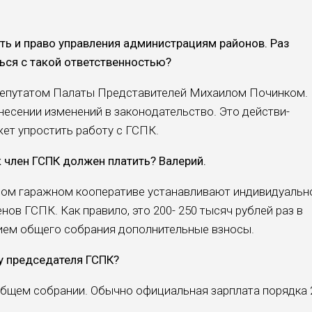
ть и право управления администраци­ям районов. Раз
ься с такой ответственностью?
депутатом Пала­ты Представителей Михаи­лом Починком.
не­сении изменений в законо­дательство. Это действи­
жет упростить работу с ГСПК.
к член ГСПК должен платить? Ва­лерий.
дом гаражном ко­оперативе устанавливают индивидуальн
нов ГСПК. Как правило, это 200- 250 тысяч рублей раз в
нием общего собрания до­полнительные взносы.
 у председателя ГСПК?
общем собрании. Обычно официальная зар­плата порядка 