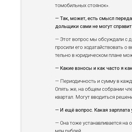
томобильных стоянок».
— Так, может, есть смысл переда
дольщики сами не могут справит
— Этот вопрос мы об­суждали с 
просили его ходатайствовать о в
тельно в юридическом пла­не мо
— Какие взносы и как часто я ка
— Периодичность и сум­му в каж
Опять же, на общем собрании чле
квар­тал. Могут вводиться реше­
— И ещё вопрос. Какая зарплата
— Она тоже устанавли­вается на 
млн рублей.