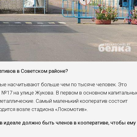
ативов в Совет­ском районе?
ные насчитывают больше чем по тысяче че­ловек. Это
 №17 на улице Жукова. В первом в основном капитальны
металлические. Са­мый маленький кооператив состоит
ходится воз­ле стадиона «Локомотив».
 идеале долж­но быть членов в коопера­тиве, чтобы ему