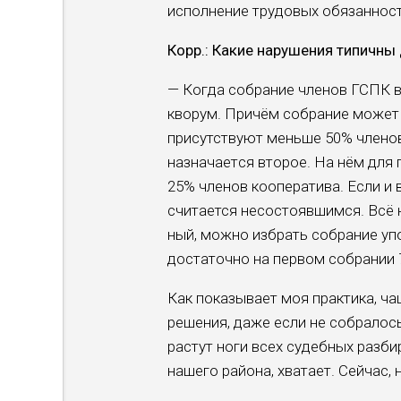
исполнение трудовых обязанност
Корр.: Какие нарушения типичны
— Когда собрание членов ГСПК в
кворум. Причём со­брание может 
присутству­ют меньше 50% членов
назначает­ся второе. На нём для
25% членов кооперати­ва. Если и 
считается несостоявшимся. Всё н
ный, можно избрать собра­ние уп
достаточно на первом собрании 7
Как показывает моя прак­тика, ч
решения, даже ес­ли не собралос
растут но­ги всех судебных разби
нашего района, хватает. Сейчас, 