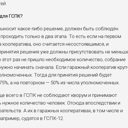
ей.
 для ГСПК?
ыносит какое-либо решение, должен быть со­блюдён
проходить только в два этапа. То есть если на первом
 коо­ператива, оно считается не­состоявшимся, и
 при­нятия решения уже долж­ны присутствовать не мень­ш
в этот раз не при­шло необходимое количе­ство, собрание
уж­но начинать сначала. Если гаражный кооператив круп
олномоченных. Тог­да для принятия решений будет
5%, а на повтор­ном — 50% из числа упол­номоченных.
аще всего в ГСПК не соблюдают кворум и при­нимают
ь нужное ко­личество человек. Отсюда впоследствии и
ра­тельств. А их в гаражных кооперативах, в том числе и
например, судятся в ГСПК-12.