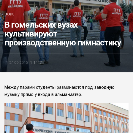
БЛИЦ-ОПРОС
ЗОЖ
АФИША
В гомельских вузах
культивируют
производственную гимнастику
24.09.2015
1447
Между парами студенты разминаются под заводную
музыку прямо у входа в альма-матер.