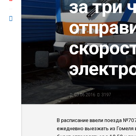
за три 
отправ
скорос
электро
03.06.2016
3197
В расписание ввели поезда №707
ежедневно выезжать из Гомеля в