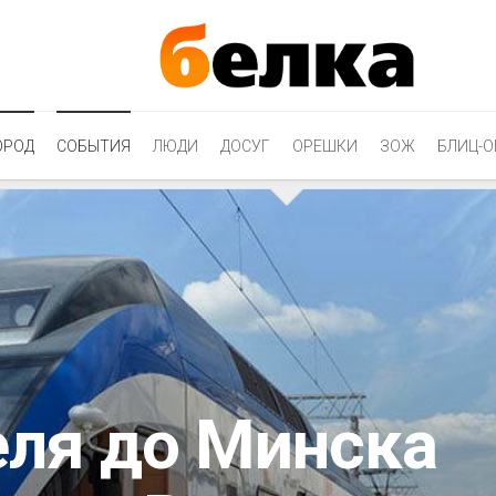
ОРОД
СОБЫТИЯ
ЛЮДИ
ДОСУГ
ОРЕШКИ
ЗОЖ
БЛИЦ-О
еля до Минска