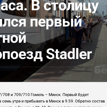
часа. В столицу
ился первый
тной
поезд Stadler
/708 и 709/710 Гомель – Минск. Первый будет
 семь утра и прибывать в Минск в 9.59. Обратно состав