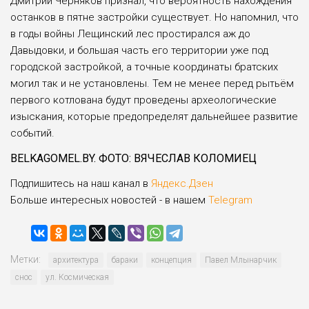
Дмитрий Черняков признал, что вероятность нахождения
останков в пятне застройки существует. Но напомнил, что
в годы войны Лещинский лес простирался аж до
Давыдовки, и большая часть его территории уже под
городской застройкой, а точные координаты братских
могил так и не установлены. Тем не менее перед рытьём
первого котлована будут проведены археологические
изыскания, которые предопределят дальнейшее развитие
событий.
BELKAGOMEL.BY. ФОТО: ВЯЧЕСЛАВ КОЛОМИЕЦ
Подпишитесь на наш канал в
Яндекс.Дзен
Больше интересных новостей - в нашем
Telegram
Метки:
архитектура
бараки
концепция
Павел Млынарчик
снос
ул. Космическая