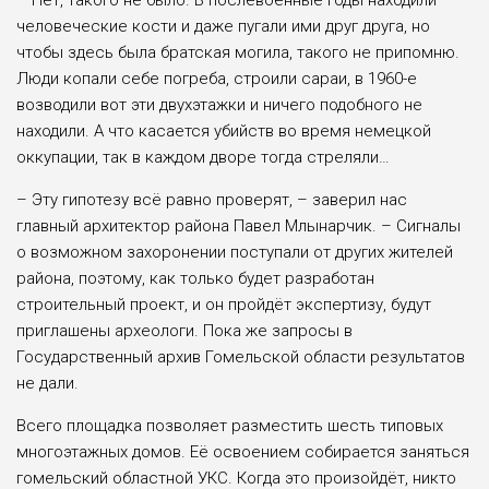
– Нет, такого не было. В послевоенные годы находили
человеческие кости и даже пугали ими друг друга, но
чтобы здесь была братская могила, такого не припомню.
Люди копали себе погреба, строили сараи, в 1960-е
возводили вот эти двухэтажки и ничего подобного не
находили. А что касается убийств во время немецкой
оккупации, так в каждом дворе тогда стреляли…
– Эту гипотезу всё равно проверят, – заверил нас
главный архитектор района Павел Млынарчик. – Сигналы
о возможном захоронении поступали от других жителей
района, поэтому, как только будет разработан
строительный проект, и он пройдёт экспертизу, будут
приглашены археологи. Пока же запросы в
Государственный архив Гомельской области результатов
не дали.
Всего площадка позволяет разместить шесть типовых
многоэтажных домов. Её освоением собирается заняться
гомельский областной УКС. Когда это произойдёт, никто