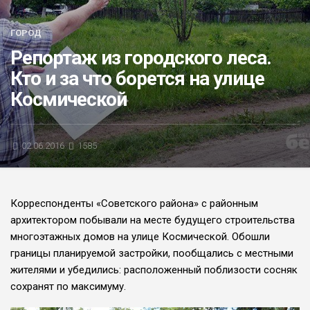
БЛИЦ-ОПРОС
ГОРОД
АФИША
Репортаж из городского леса.
Кто и за что борется на улице
Космической
02.06.2016
1585
Корреспонденты «Советского района» с районным
архитектором побывали на месте будущего строительства
многоэтажных домов на улице Космической. Обошли
границы планируемой застройки, пообщались с местными
жителями и убедились: расположенный поблизости сосняк
сохранят по максимуму.