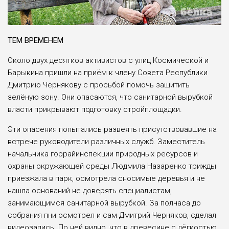
ТЕМ ВРЕМЕНЕМ
Около двух десятков активистов с улиц Космической и
Барыкина пришли на приём к члену Совета Республики
Дмитрию Чернякову с просьбой помочь защитить
зелёную зону. Они опасаются, что санитарной вырубкой
власти прикрывают подготовку стройплощадки.
Эти опасения попытались развеять присутствовавшие на
встрече руководители различных служб. Заместитель
начальника горрайинспекции природных ресурсов и
охраны окружающей среды Людмила Назаренко трижды
приезжала в парк, осмотрела сносимые деревья и не
нашла оснований не доверять специалистам,
занимающимся санитарной вырубкой. За полчаса до
собрания пни осмотрел и сам Дмитрий Черняков, сделал
видеозапись. По ней видно, что в древесине с лёгкостью