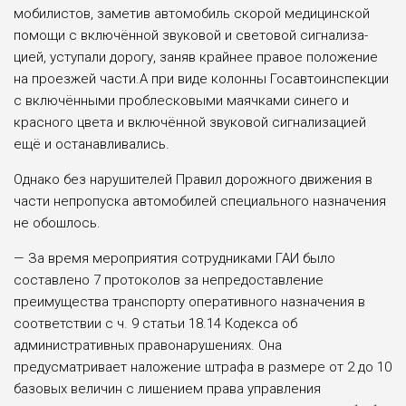
мобилистов, заметив автомобиль ско­рой медицинской
помощи с включён­ной звуковой и световой сигнализа­
цией, уступали дорогу, заняв крайнее правое положение
на проезжей части.А при виде колонны Госавтоинспекции
с включёнными проблесковыми маяч­ками синего и
красного цвета и вклю­чённой звуковой сигнализацией
ещё и останавливались.
Однако без нарушителей Правил дорожного движения в
части непропу­ска автомобилей специального назна­чения
не обошлось.
— За время мероприятия сотрудни­ками ГАИ было
составлено 7 протоко­лов за непредоставление
преимуще­ства транспорту оперативного назначе­ния в
соответствии с ч. 9 статьи 18.14 Кодекса об
административных пра­вонарушениях. Она
предусматривает наложение штрафа в размере от 2 до 10
базовых величин с лишением права управления