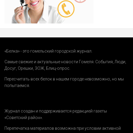
«Белка» - это гомельский городской журнал.
Самые свежие и актуальные новости Гомеля.
События
,
Люди
,
Досуг
,
Орешки
,
ЗОЖ
,
Блиц-опрос
.
Пересчитать всех белок в нашем городе невозможно, но мы
попытаемся.
Журнал создан и поддерживается редакцией газеты
«Советский район».
Перепечатка материалов возможна при условии активной