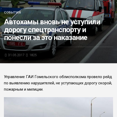
БЛИЦ-ОПРОС
СОБЫТИЯ
АФИША
Автохамы вновь не уступили
дорогу спецтранспорту и
понесли за это наказание
31.05.2017
1825
Управление ГАИ Гомельского облисполкома провело рейд
по выявлению нарушителей, не уступающих дорогу скорой,
пожарным и милиции.