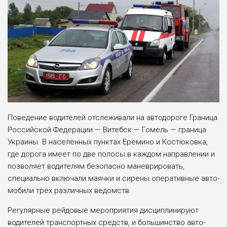
Поведение водителей отслежива­ли на автодороге Граница
Российской Федерации — Витебск — Гомель — граница
Украины. В населённых пун­ктах Ерёмино и Костюковка,
где дорога имеет по две полосы в каждом направ­лении и
позволяет водителям безопас­но маневрировать,
специально включа­ли маячки и сирены оперативные авто­
мобили трёх различных ведомств.
Регулярные рейдовые мероприятия дисциплинируют
водителей транс­портных средств, и большинство авто­