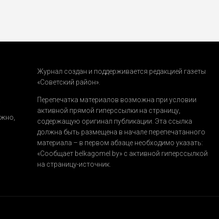
Журнал создан и поддерживается редакцией газеты
«Советский район».
.
Перепечатка материалов возможна при условии
активной прямой гиперссылки на страницу,
ожно,
содержащую оригинал публикации. Эта ссылка
должна быть размещена в начале перепечатанного
материала – в первом абзаце необходимо указать:
«Сообщает belkagomel.by»
с активной гиперссылкой
на страницу-источник.