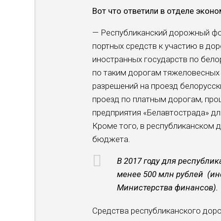
Вот что ответили в отделе экон
— Республи­канский дорожный фо
портных средств к участию в до
иностранных государств по бело
по таким дорогам тяжеловесных 
разрешений на проезд бе­лорусск
проезд по платным до­рогам, про
предприятия «Белавтострада» дл
Кро­ме того, в республиканском
бюджета.
В 2017 году для республи
менее 500 млн рублей (ин
Министерства финансов).
Средства республиканского доро