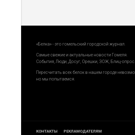
«Белка» - это гомельский городской журнал.
Самые свежие и актуальные новости Гомеля.
События
,
Люди
,
Досуг
,
Орешки
,
ЗОЖ
,
Блиц-опрос
Пересчитать всех белок в нашем городе невозм
но мы попытаемся.
КОНТАКТЫ
РЕКЛАМОДАТЕЛЯМ