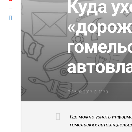
Куда ух
«дорож
гомель
автовл
15.06.2017
1170
Где можно узнать информ
гомельских автовладельце