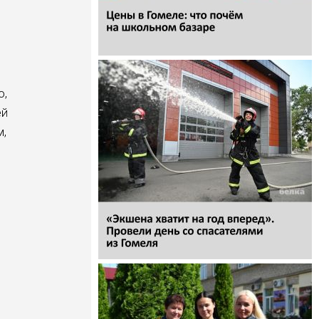
о,
ей
м,