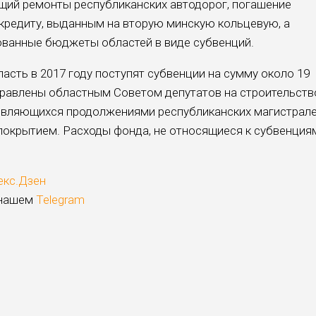
щий ремонты республи­канских автодорог, погаше­ние
 кредиту, выданным на вторую минскую кольце­вую, а
ованные бюджеты областей в виде субвенций.
асть в 2017 году поступят субвенции на сумму около 19
аправлены областным Советом депутатов на строительств
являющихся продолже­ниями республиканских ма­гистрал
покрытием. Расходы фонда, не относящи­еся к субвенция
екс.Дзен
 нашем
Telegram