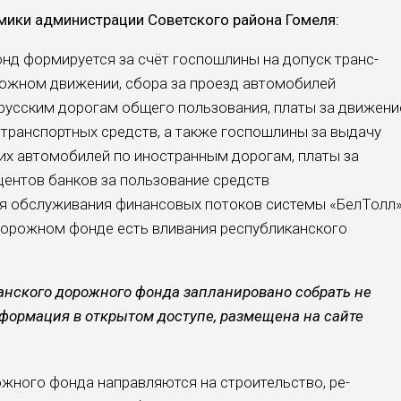
омики администрации Советского района Гомеля:
нд формируется за счёт госпошлины на допуск транс­
рожном движении, сбора за проезд автомоби­лей
русским дорогам об­щего пользования, платы за движени
транспортных средств, а также госпошлины за выда­чу
их автомобилей по иностранным дорогам, пла­ты за
центов банков за пользование средств
я обслу­живания финансовых пото­ков системы «БелТолл»
 дорожном фонде есть вливания ре­спубликанского
канского дорожного фонда запланировано собрать не
формация в открытом доступе, размещена на сайте
жного фонда направ­ляются на строительство, ре­