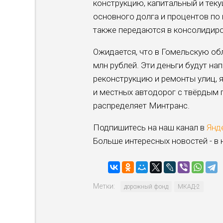
конструкцию, капитальный и теку
основного долга и про­центов по
также передаются в консолидир
Ожидается, что в Гомельскую обл
млн рублей. Эти день­ги будут н
реконструкцию и ремонты улиц, 
и местных авто­дорог с твёрдым 
распреде­ляет Минтранс.
Подпишитесь на наш канал в
Янд
Больше интересных новостей - в
Метки:
дорожный фонд
МКАД-2