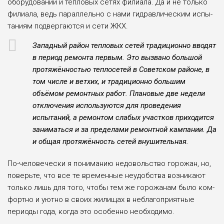
оборудовании и тепло­вых сетях филиала. Да и не только
филиала, ведь параллельно с нами гидравлическим испы­
таниям подвергаются и сети ЖКХ.
Западный район тепло­вых сетей традиционно вводят
в период ремон­та первым. Это вызва­но большой
протяжён­ностью теплосетей в Советском районе, в
том числе и ветхих, и тради­ционно большим
объёмом ремонтных работ. Плано­вые две недели
отклю­чения используются для проведения
испытаний, а ремонтом слабых участ­ков приходится
занимать­ся и за пределами ремонт­ной кампании. Да
и общая протяжённость сетей вну­шительная.
По-человечески я пони­манию недовольство горожан, но,
поверьте, что все те временные неудоб­ства возникают
только лишь для того, чтобы тем же горожанам было ком­
фортно и уютно в своих жилищах в неблагопри­ятные
периоды года, когда это особенно необходимо.