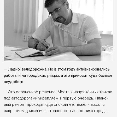
— Ладно, велодо­рожка. Но в этом году ак­тивизировались
работы и на городских улицах, а это приносит куда боль­ше
неудобств.
— Это осознанное решение. Места в напря­жённых точках
под авто­дорогами укрепляем в первую очередь. Плано­
вый ремонт проходит куда спокойнее, нежели аврал с
закрытием движения на транспортных артери­ях города.