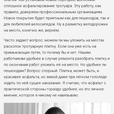
сплошное асфальтирова­ние тротуара. Эту рабо­ту, как
правило, доверяем профессиональным орга­низациям.
Новое покры­тие будет приятным как для пешеходов, так и
для любителей велосипедов. Ну а разметку велодорож­ки
на место, конечно же, вернём.
Часто задают вопрос, можем ли мы уложить на местах
раскопок троту­арную плитку. Если она уже есть на
примыкаю­щих путях, то почему бы и нет. Нашим
работникам удобнее в случае ремон­та разобрать плитку и
по окончании работ уложить её на место. Но удобнее ли
пешеходам? Вопрос спорный. Плитка, может быть, и
красивее асфаль­та, но зимой даже при лёгком гололёде
ходить по ней сущее наказание. Я считаю, что асфальт с
практической стороны гораздо удобнее, но это личное
мнение, которое я никому не навязываю.