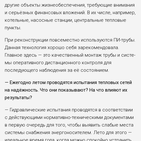
другие объекты жизнеобеспечения, требу­ющие внимания
и серьёз­ных финансовых вложе­ний. В их числе, напри­мер,
котельные, насосные станции, центральные тепловые
пункты.
При реконструкции повсеместно использу­ются ПИ-трубы.
Данная технология хорошо себя зарекомендовала.
Главное здесь — это качественный монтаж трубы и систе­
мы оперативного дистан­ционного контроля для
последующего наблюде­ния за её состоянием.
— Ежегодно летом проводятся испы­тания тепловых сетей
на надёжность. Что они показывают? На что влияют их
результаты?
— Гидравлические испытания проводятся в соответствии
с дей­ствующими нормативно-техническими документа­ми
в первую очередь для того, чтобы выявить сла­бые места
системы снаб­жения энергоносителем. Лето для этого —
иде­альное время года, когда можно спокойно устра­нить