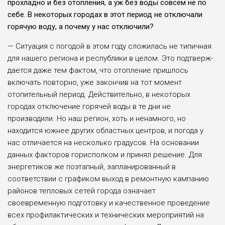
прохладно и без отопле­ния, а уж без воды со­всем не по
себе. В неко­торых городах в этот пе­риод не отключали
горя­чую воду, а почему у нас отключили?
— Ситуация с погодой в этом году сложилась не типичная
для наше­го региона и республики в целом. Это подтверж­
дается даже тем фактом, что отопление пришлось
включать повторно, уже закончив на тот момент
отопительный период. Действительно, в неко­торых
городах отключе­ние горячей воды в те дни не
производили. Но наш регион, хоть и ненамного, но
находится южнее дру­гих областных центров, и погода у
нас отличается на несколько градусов. На основании
данных факторов горисполком и принял реше­ние. Для
энергетиков же поэтапный, запланиро­ванный в
соответствии с графиком выход в ремонт­ную кампанию
районов тепловых сетей города означает
своевременную подготовку и качествен­ное проведение
всех про­филактических и техни­ческих мероприятий на