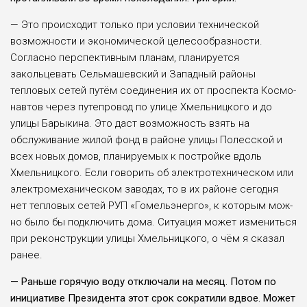
— Это происходит только при условии тех­нической
возможности и экономической целесообразности.
Согласно перспективным планам, планируется
закольцевать Сельмашевский и Запад­ный районы
тепловых сетей путём соединения их от проспекта Космо­
навтов через путепровод по улице Хмельницко­го и до
улицы Барыкина. Это даст возможность взять на
обслуживание жилой фонд в районе улицы Полесской и
всех новых домов, планиру­емых к постройке вдоль
Хмельницкого. Если гово­рить об электротехниче­ском или
электромехани­ческом заводах, то в их районе сегодня
нет тепло­вых сетей РУП «Гомельэнерго», к которым мож­
но было бы подключить дома. Ситуация может измениться
при рекон­струкции улицы Хмель­ницкого, о чём я сказал
ранее.
— Раньше горячую воду отключали на месяц. Потом по
инициа­тиве Президента этот срок сократили вдвое. Может