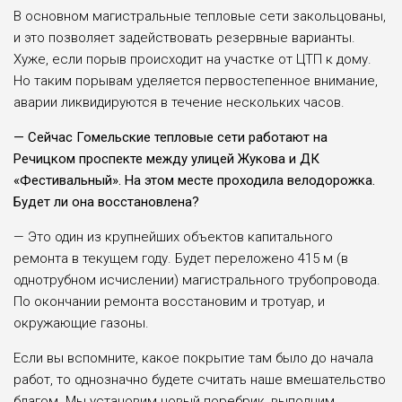
В основном маги­стральные тепловые сети закольцованы,
и это позволяет задействовать резервные варианты.
Хуже, если порыв проис­ходит на участке от ЦТП к дому.
Но таким поры­вам уделяется первосте­пенное внимание,
аварии ликвидируются в течение нескольких часов.
— Сейчас Гомельские тепловые сети ра­ботают на
Речицком про­спекте между улицей Жу­кова и ДК
«Фестиваль­ный». На этом месте проходила велодорож­ка.
Будет ли она восста­новлена?
— Это один из круп­нейших объектов капи­тального
ремонта в теку­щем году. Будет перело­жено 415 м (в
однотруб­ном исчислении) маги­стрального трубопрово­да.
По окончании ремон­та восстановим и троту­ар, и
окружающие газоны.
Если вы вспомните, какое покрытие там было до начала
работ, то одно­значно будете считать наше вмешательство
бла­гом. Мы установим новый поребрик, выполним