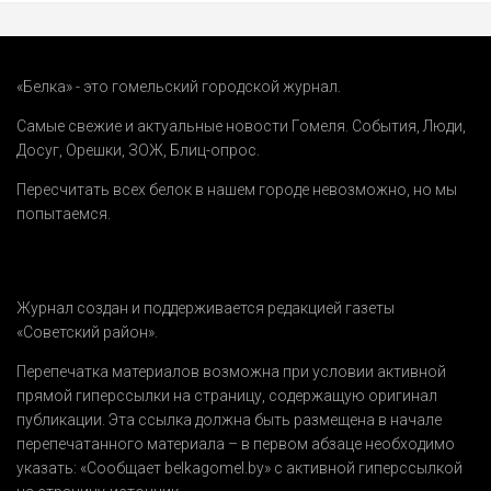
«Белка» - это гомельский городской журнал.
Самые свежие и актуальные новости Гомеля.
События
,
Люди
,
Досуг
,
Орешки
,
ЗОЖ
,
Блиц-опрос
.
Пересчитать всех белок в нашем городе невозможно, но мы
попытаемся.
Журнал создан и поддерживается редакцией газеты
«Советский район».
Перепечатка материалов возможна при условии активной
прямой гиперссылки на страницу, содержащую оригинал
публикации. Эта ссылка должна быть размещена в начале
перепечатанного материала – в первом абзаце необходимо
указать:
«Сообщает belkagomel.by»
с активной гиперссылкой