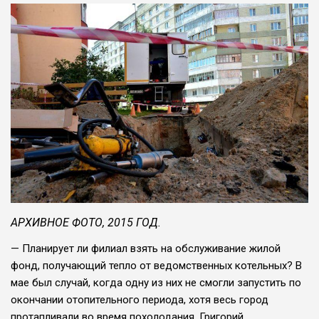
АРХИВНОЕ ФОТО, 2015 ГОД.
— Планирует ли фи­лиал взять на об­служивание жилой
фонд, получающий теп­ло от ведомственных ко­тельных? В
мае был случай, когда одну из них не смогли запустить по
окончании отопи­тельного периода, хотя весь город
протаплива­ли во время похолода­ния. Григорий.