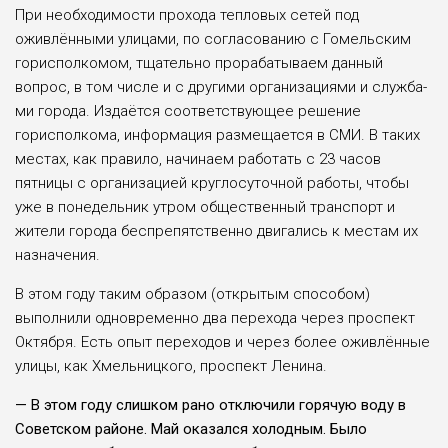
При необходимости прохода тепловых сетей под
оживлёнными ули­цами, по согласованию с Гомельским
горисполко­мом, тщательно прораба­тываем данный
вопрос, в том числе и с другими организациями и служба­
ми города. Издаётся соот­ветствующее решение
горисполкома, информа­ция размещается в СМИ. В таких
местах, как пра­вило, начинаем работать с 23 часов
пятницы с орга­низацией круглосуточ­ной работы, чтобы
уже в понедельник утром обще­ственный транспорт и
жители города беспре­пятственно двигались к местам их
назначения.
В этом году таким образом (открытым спо­собом)
выполнили одно­временно два перехода через проспект
Октября. Есть опыт переходов и через более оживлённые
улицы, как Хмельницко­го, проспект Ленина.
— В этом году слиш­ком рано отключи­ли горячую воду в
Со­ветском районе. Май ока­зался холодным. Было