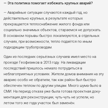
— Эта политика помогает избежать круп­ных аварий?
— Аварийные ситуа­ции случаются каждый год, но
действительно крупных, в результате которых
прекращается теплоснабжение жило­го фонда или
социально значимых объектов, ста­раемся не допускать.
В основном порывы быстро локализуются, в отдель­ных
случаях, при возмож­ности, тепло подаётся по иным
подходящим трубо­проводам.
Один из последних серьёзных случаев имел место на
проезде Гео­физиков в 2013 году. На ликвидации
последствий пришлось немало потру­диться в
неблагоприят­ных условиях. Жители домов внимания на эту
аварию особо не обра­тили, так как район был быстро
обеспечен теплом по другим улицам. Мно­го шума было в
СМИ. На период отказа уже была готова проектная доку­
ментация для реконструк­ции, чуть-чуть не успели, но
летом того же года уча­сток был заменён.