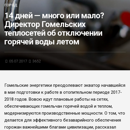
ГОРОД
БЛИЦ-ОПРОС
14 дней — много или мало?
АФИША
Директор Гомельских
теплосетей об отключении
горячей воды летом
05.07.2017
3652
Гомельские энергети­ки преодолевают экватор начавшейся
в мае подготовки к рабо­те в отопительном периоде 2017-
2018 годов. Вов­сю идут плановые рабо­ты на сетях,
обеспечива­ющих гомельчан горячей водой и теплом,
модерни­зируются производствен­ные мощности. О том, что
делается для эффективного безаварий­ного обеспечения
горо­жан важнейшими бла­гами цивилизации, рас­сказал