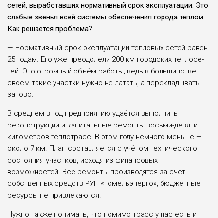
сетей, выработав­ших нормативный срок эксплуатации. Это
сла­бые звенья всей систе­мы обеспечения города теплом.
Как решается проблема?
— Нормативный срок эксплуатации тепловых сетей равен
25 годам. Его уже преодолели 200 км городских теплосе­
тей. Это огромный объём работы, ведь в большин­стве
своём такие участки нужно не латать, а пере­кладывать
заново.
В среднем в год пред­приятию удаётся выпол­нить
реконструкции и капитальные ремонты восьми-девяти
киломе­тров теплотрасс. В этом году немного меньше —
около 7 км. План состав­ляется с учётом техниче­ского
состояния участ­ков, исходя из финансо­вых
возможностей. Все ремонты производятся за счёт
собственных средств РУП «Гомельэнерго», бюджетные
ресурсы не привлекаются.
Нужно также пони­мать, что помимо трасс у нас есть и