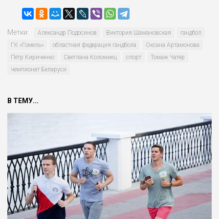
Метки:
Александр Подосинов
Виктория Шамановская
гандбол
ГК «Гомель»
областная федерация гандбола
Оксана Артамонова
Пётр Кириченко
Светлана Коломиец
спорт
Томаж Чатер
чемпионат Беларуси
В ТЕМУ...