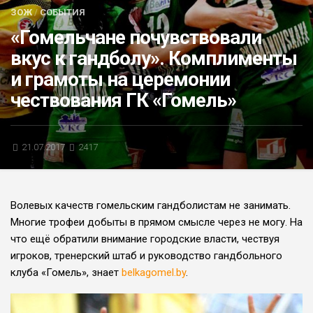
ЗОЖ
/
СОБЫТИЯ
БЛИЦ-ОПРОС
«Гомельчане почувствовали
АФИША
вкус к гандболу». Комплименты
и грамоты на церемонии
чествования ГК «Гомель»
21.07.2017
2417
Волевых качеств гомельским гандболистам не занимать.
Многие трофеи добыты в прямом смысле через не могу. На
что ещё обратили внимание городские власти, чествуя
игроков, тренерский штаб и руководство гандбольного
клуба «Гомель», знает
belkagomel.by
.