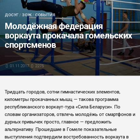
БЛИЦ-ОПРОС
ДОСУГ
/
ЗОЖ
/
СОБЫТИЯ
АФИША
Молодёжная федерация
воркаута прокачала гомельских
спортсменов
01.11.2017
2275
Тридцать городов, сот­ни гимнастических элемен­тов,
километры прокачан­ных мышц — такова про­грамма
республиканского воркаут-тура «Сила Бела­руси». По
словам организа­торов, отвлечь молодёжь от смартфонов и
дурных привы­чек просто, главное — пред­ложить
альтернативу. Про­шедшие в Гомеле показатель­ные
выступления подтверди­ли востребованность воркау­та в