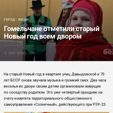
БЛИЦ-ОПРОС
АФИША
ГОРОД
/
ЛЮДИ
Гомельчане отметили старый
Новый год всем двором
14.01.2018
2216
На старый Новый год в квартале улиц Давыдовской и 70
лет БССР снова звучали музыка и громкий смех. Два часа
веселья во дворе своим детям организовали живущие
по соседству родители. Это уже четвёртый праздник на
счету комитета территориального общественного
самоуправления «Солнечный», действующего при РЭУ-23.