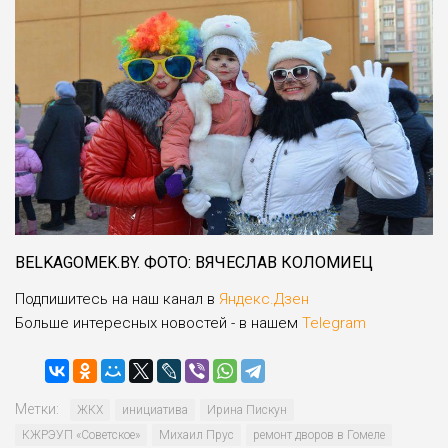
BELKAGOMEK.BY. ФОТО: ВЯЧЕСЛАВ КОЛОМИЕЦ
Подпишитесь на наш канал в
Яндекс.Дзен
Больше интересных новостей - в нашем
Telegram
Метки:
ЖКХ
инициатива
Ирина Пискун
КЖРЭУП «Советское»
Михаил Прус
ремонт дворов в Гомеле