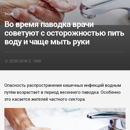
БЛИЦ-ОПРОС
ЗОЖ
АФИША
Во время паводка врачи
советуют с осторожностью пить
воду и чаще мыть руки
22.03.2018
1559
Опасность распространения кишечных инфекций водным
путём возрастает в период весеннего паводка. Особенно
это касается жителей частного сектора.