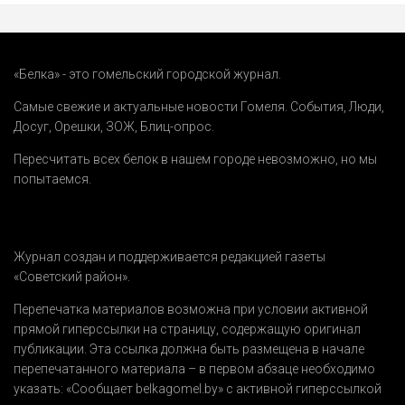
«Белка» - это гомельский городской журнал.
Самые свежие и актуальные новости Гомеля.
События
,
Люди
,
Досуг
,
Орешки
,
ЗОЖ
,
Блиц-опрос
.
Пересчитать всех белок в нашем городе невозможно, но мы
попытаемся.
Журнал создан и поддерживается редакцией газеты
«Советский район».
Перепечатка материалов возможна при условии активной
прямой гиперссылки на страницу, содержащую оригинал
публикации. Эта ссылка должна быть размещена в начале
перепечатанного материала – в первом абзаце необходимо
указать:
«Сообщает belkagomel.by»
с активной гиперссылкой